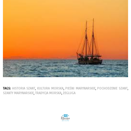
TAGS:
HISTORIA SZANT
,
KULTURA MORSKA
,
PIEŚNI MARYNARSKIE
,
POCHODZENIE SZANT
,
SZANTY MARYNARSKIE
,
TRADYCJA MORSKA
,
ŻEGLUGA