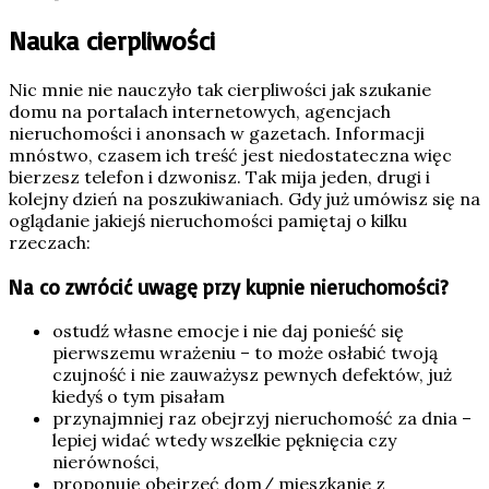
Nauka cierpliwości
Nic mnie nie nauczyło tak cierpliwości jak szukanie
domu na portalach internetowych, agencjach
nieruchomości i anonsach w gazetach. Informacji
mnóstwo, czasem ich treść jest niedostateczna więc
bierzesz telefon i dzwonisz. Tak mija jeden, drugi i
kolejny dzień na poszukiwaniach. Gdy już umówisz się na
oglądanie jakiejś nieruchomości pamiętaj o kilku
rzeczach:
Na co zwrócić uwagę przy kupnie nieruchomości?
ostudź własne emocje i nie daj ponieść się
pierwszemu wrażeniu – to może osłabić twoją
czujność i nie zauważysz pewnych defektów, już
kiedyś o tym pisałam
przynajmniej raz obejrzyj nieruchomość za dnia –
lepiej widać wtedy wszelkie pęknięcia czy
nierówności,
proponuję obejrzeć dom/ mieszkanie z