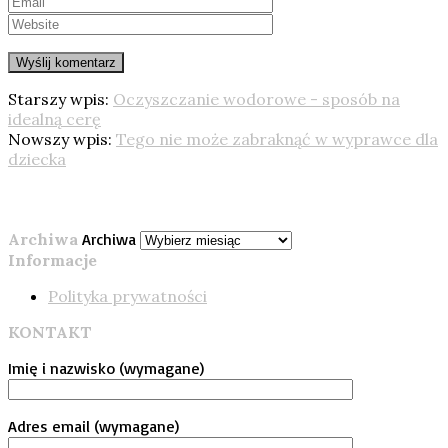
Starszy wpis:
Oczyszczanie wodorowe - sposób na
idealną cerę
Nowszy wpis:
Tego nie może zabraknąć w wyprawce dla
dziecka
Archiwa
Archiwa
Informacje
Polityka prywatności
KONTAKT
Imię i nazwisko (wymagane)
Adres email (wymagane)