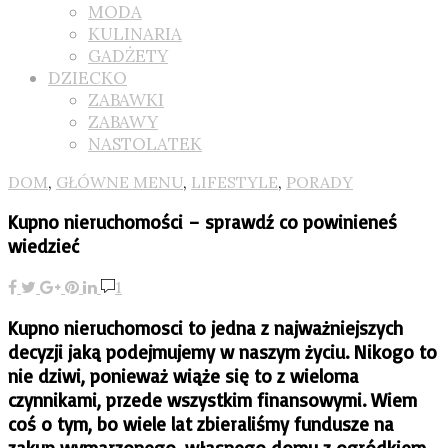
MODA
KULINARIA
GADŻETY
DZIECKO
ZABAWKI
ZABAWY
NASTOLATEK
DOM
,
GŁÓWNE MENU
,
LIFESTYLE
,
PORADY
Kupno nieruchomości – sprawdź co powinieneś
wiedzieć
1
Kupno nieruchomosci to jedna z najważniejszych
decyzji jaką podejmujemy w naszym życiu. Nikogo to
nie dziwi, ponieważ wiąże się to z wieloma
czynnikami, przede wszystkim finansowymi. Wiem
coś o tym, bo wiele lat zbieraliśmy fundusze na
zakup wymarzonego, własnego domu z ogródkiem.