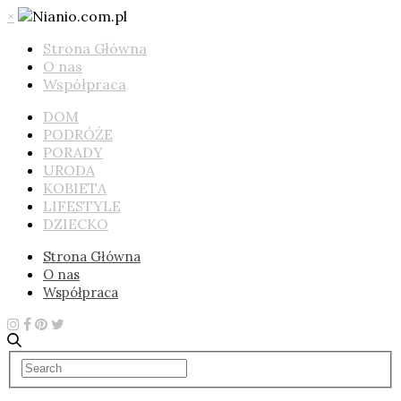
×
Strona Główna
O nas
Współpraca
DOM
PODRÓŻE
PORADY
URODA
KOBIETA
LIFESTYLE
DZIECKO
Strona Główna
O nas
Współpraca