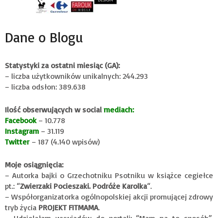
Dane o Blogu
Statystyki za ostatni miesiąc (GA):
– liczba użytkowników unikalnych: 244.293
– liczba odsłon: 389.638
Ilość obserwujących w social
mediach:
Facebook
– 10.778
Instagram
– 31.119
Twitter
– 187 (4.140 wpisów)
Moje osiągnięcia:
– Autorka bajki o Grzechotniku Psotniku w książce cegiełce
pt.: “
Zwierzaki Pocieszaki. Podróże Karolka
“.
– Współorganizatorka ogólnopolskiej akcji promującej zdrowy
tryb życia
PROJEKT FITMAMA
.
– Udzielałam wywiadów do portali: “Mam na to sposób”,