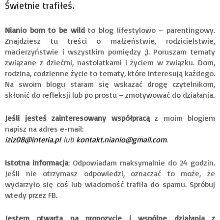
Świetnie trafiłeś.
Nianio born to be wild
to blog lifestylowo – parentingowy.
Znajdziesz tu treści o małżeństwie, rodzicielstwie,
macierzyństwie i wszystkim pomiędzy ;). Poruszam tematy
związane z dziećmi, nastolatkami i życiem w związku. Dom,
rodzina, codzienne życie to tematy, które interesują każdego.
Na swoim blogu staram się wskazać drogę czytelnikom,
skłonić do refleksji lub po prostu – zmotywować do działania.
Jeśli jesteś zainteresowany współpracą
z moim blogiem
napisz na adres e-mail:
iziz08@interia.pl
lub
kontakt.nianio@gmail.com
.
Istotna informacja
: Odpowiadam maksymalnie do 24 godzin.
Jeśli nie otrzymasz odpowiedzi, oznaczać to może, że
wydarzyło się coś lub wiadomość trafiła do spamu. Spróbuj
wtedy przez FB.
Jestem otwarta na propozycje i wspólne działania z