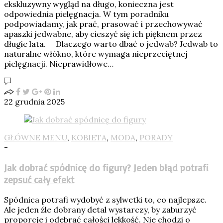
ekskluzywny wygląd na długo, konieczna jest
odpowiednia pielęgnacja. W tym poradniku
podpowiadamy, jak prać, prasować i przechowywać
apaszki jedwabne, aby cieszyć się ich pięknem przez
długie lata. Dlaczego warto dbać o jedwab? Jedwab to
naturalne włókno, które wymaga nieprzeciętnej
pielęgnacji. Nieprawidłowe…
22 grudnia 2025
GŁÓWNE MENU
,
KOBIETA
,
MODA
,
PORADY
-
Jak dobrać spódnicę do figury? Jeden błąd potrafi
zepsuć cały efekt
Spódnica potrafi wydobyć z sylwetki to, co najlepsze.
Ale jeden źle dobrany detal wystarczy, by zaburzyć
proporcje i odebrać całości lekkość. Nie chodzi o