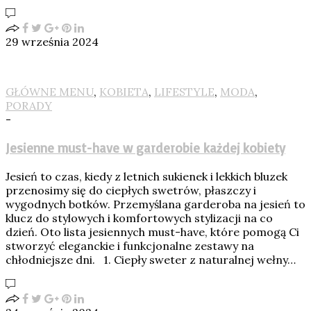
29 września 2024
GŁÓWNE MENU
,
KOBIETA
,
LIFESTYLE
,
MODA
,
PORADY
-
Jesienne must-have w garderobie każdej kobiety
Jesień to czas, kiedy z letnich sukienek i lekkich bluzek
przenosimy się do ciepłych swetrów, płaszczy i
wygodnych botków. Przemyślana garderoba na jesień to
klucz do stylowych i komfortowych stylizacji na co
dzień. Oto lista jesiennych must-have, które pomogą Ci
stworzyć eleganckie i funkcjonalne zestawy na
chłodniejsze dni. 1. Ciepły sweter z naturalnej wełny…