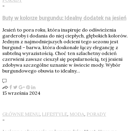
PORADY
-
Buty w kolorze burgundu: Idealny dodatek na jesień
Jesień to pora roku, która inspiruje do odświeżenia
garderoby i dodania do niej ciepłych, głębokich kolorów.
Jednym z najmodniejszych odcieni tego sezonu jest
burgund – barwa, która doskonale łączy elegancję z
subtelną wyrazistością. Choć ten szlachetny odcień
czerwieni zawsze cieszył się popularnością, tej jesieni
zdobywa szczególne uznanie w świecie mody. Wybór
burgundowego obuwia to idealny…
15 września 2024
GŁÓWNE MENU
,
LIFESTYLE
,
MODA
,
PORADY
-