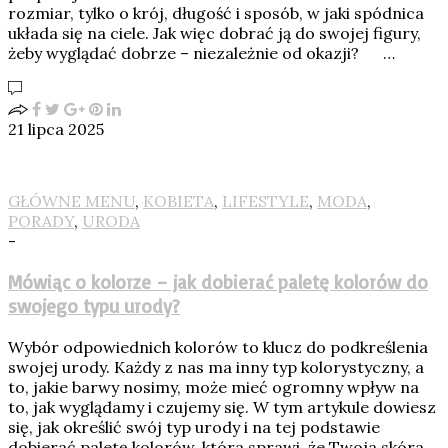
rozmiar, tylko o krój, długość i sposób, w jaki spódnica
układa się na ciele. Jak więc dobrać ją do swojej figury,
żeby wyglądać dobrze – niezależnie od okazji? …
21 lipca 2025
GŁÓWNE MENU
,
KOBIETA
,
LIFESTYLE
,
MODA
,
PORADY
,
URODA
-
Mówiąc o kolorze – jak dobierać paletę kolorów do
swojego typu urody?
Wybór odpowiednich kolorów to klucz do podkreślenia
swojej urody. Każdy z nas ma inny typ kolorystyczny, a
to, jakie barwy nosimy, może mieć ogromny wpływ na
to, jak wyglądamy i czujemy się. W tym artykule dowiesz
się, jak określić swój typ urody i na tej podstawie
dobierać paletę kolorów, która sprawi, że Twoja skóra