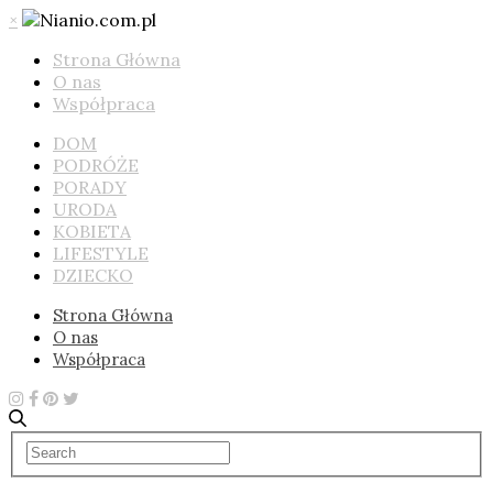
×
Strona Główna
O nas
Współpraca
DOM
PODRÓŻE
PORADY
URODA
KOBIETA
LIFESTYLE
DZIECKO
Strona Główna
O nas
Współpraca