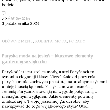
będzie…
3 października 2024
GŁÓWNE MENU
,
KOBIETA
,
MODA
,
PORADY
-
Paryska moda na jesień – kluczowe elementy
garderoby w stylu chic
Paryż od lat jest stolicą mody, a styl Paryżanek to
synonim elegancji i klasy. Niezależnie od pory roku,
paryska moda zachwyca prostotą, naturalnym szykiem i
umiejętnością łączenia klasyki z nowoczesnością.
Jesienią Paryżanki stawiają na wygodę połączoną z
nienagannym wyglądem. Jakie elementy powinny
znaleźć się w Twojej jesiennej garderobie, aby
nawiązywać do tego wyjątkowego stylu? Oto…