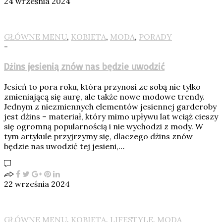
24 września 2024
GŁÓWNE MENU
,
KOBIETA
,
MODA
,
PORADY
-
Dżins jesienią znów nas będzie uwodzić
Jesień to pora roku, która przynosi ze sobą nie tylko
zmieniającą się aurę, ale także nowe modowe trendy.
Jednym z niezmiennych elementów jesiennej garderoby
jest dżins – materiał, który mimo upływu lat wciąż cieszy
się ogromną popularnością i nie wychodzi z mody. W
tym artykule przyjrzymy się, dlaczego dżins znów
będzie nas uwodzić tej jesieni,…
22 września 2024
GŁÓWNE MENU
,
KOBIETA
,
LIFESTYLE
,
MODA