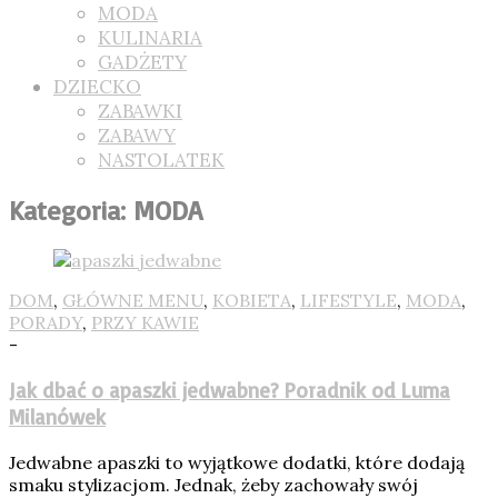
MODA
KULINARIA
GADŻETY
DZIECKO
ZABAWKI
ZABAWY
NASTOLATEK
Kategoria: MODA
DOM
,
GŁÓWNE MENU
,
KOBIETA
,
LIFESTYLE
,
MODA
,
PORADY
,
PRZY KAWIE
-
Jak dbać o apaszki jedwabne? Poradnik od Luma
Milanówek
Jedwabne apaszki to wyjątkowe dodatki, które dodają
smaku stylizacjom. Jednak, żeby zachowały swój