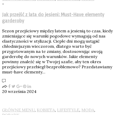
-
Jak przejść z lata do jesieni: Must-Have elementy
garderoby
Sezon przejściowy między latem a jesienią to czas, kiedy
zmieniające się warunki pogodowe wymagają od nas
elastyczności w stylizacji. Ciepłe dni mogą ustąpić
chłodniejszym wieczorom, dlatego warto być
przygotowanym na te zmiany, dostosowując swoją
garderobę do nowych warunków. Jakie elementy
powinny znaleźć się w Twojej szafie, aby ten okres
przejściowy przebiegł bezproblemowo? Przedstawiamy
must-have elementy…
20 września 2024
GŁÓWNE MENU
,
KOBIETA
,
LIFESTYLE
,
MODA
,