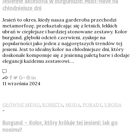
Jesienne akcesoria w burgundzie: Must-Have na
chłodniejsze dni
Jesień to okres, kiedy nasza garderoba przechodzi
metamorfozę, przekształcając się z letnich, lekkich
ubrań w cieplejsze i bardziej stonowane zestawy. Kolor
burgund, głęboki odcień czerwieni, zyskuje na
popularności jako jeden z najgorętszych trendów tej
jesieni. Jest to idealny kolor na chłodniejsze dni, który
doskonale komponuje się z jesienną paletą barw i dodaje
elegancji każdemu zestawowi.…
11 września 2024
GŁÓWNE MENU
,
KOBIETA
,
MODA
,
PORADY
,
URODA
-
Burgund – Kolor, który króluje tej jesieni: Jak go
nosimy?