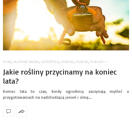
DOM
,
GŁÓWNE MENU
,
LIFESTYLE
,
OGRÓD
,
OGRÓD
,
PORADY
-
Jakie rośliny przycinamy na koniec
lata?
Koniec lata to czas, kiedy ogrodnicy zaczynają myśleć o
przygotowaniach na nadchodzącą jesień i zimę.…