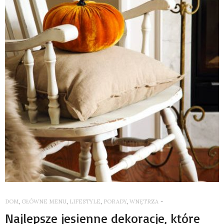
DOM
,
GŁÓWNE MENU
,
LIFESTYLE
,
PORADY
,
WNĘTRZA
-
Najlepsze jesienne dekoracje, które