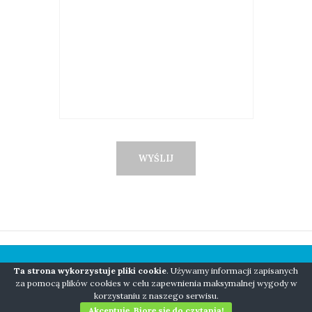
Ta strona wykorzystuje pliki cookie
. Używamy informacji zapisanych
COPYRIGHT © 2018 NIANIO BORN TO BE WILD
za pomocą plików cookies w celu zapewnienia maksymalnej wygody w
korzystaniu z naszego serwisu.
WEBMASTER: ARTFORCEONE.PL
Akceptuję. Biorę się do czytania!