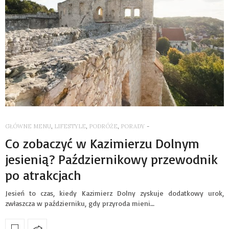
GŁÓWNE MENU
,
LIFESTYLE
,
PODRÓŻE
,
PORADY
-
Co zobaczyć w Kazimierzu Dolnym
jesienią? Październikowy przewodnik
po atrakcjach
Jesień to czas, kiedy Kazimierz Dolny zyskuje dodatkowy urok,
zwłaszcza w październiku, gdy przyroda mieni…