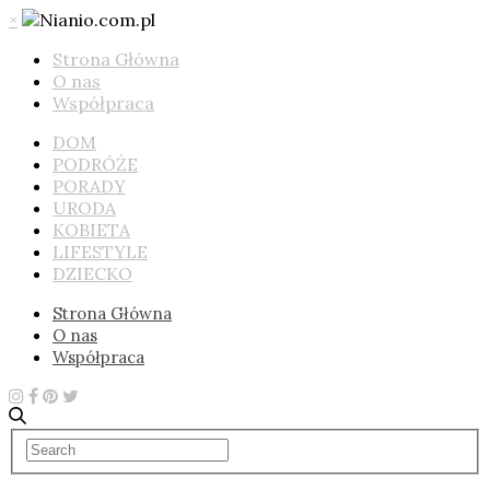
×
Strona Główna
O nas
Współpraca
DOM
PODRÓŻE
PORADY
URODA
KOBIETA
LIFESTYLE
DZIECKO
Strona Główna
O nas
Współpraca