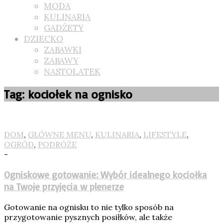
MODA
KULINARIA
GADŻETY
DZIECKO
ZABAWKI
ZABAWY
NASTOLATEK
Tag: kociołek na ognisko
DOM
,
GŁÓWNE MENU
,
KULINARIA
,
LIFESTYLE
,
OGRÓD
,
PODRÓŻE
-
Ogniskowe gotowanie: Wybór idealnego kociołka
na Twoje przyjęcia w plenerze
Gotowanie na ognisku to nie tylko sposób na
przygotowanie pysznych posiłków, ale także