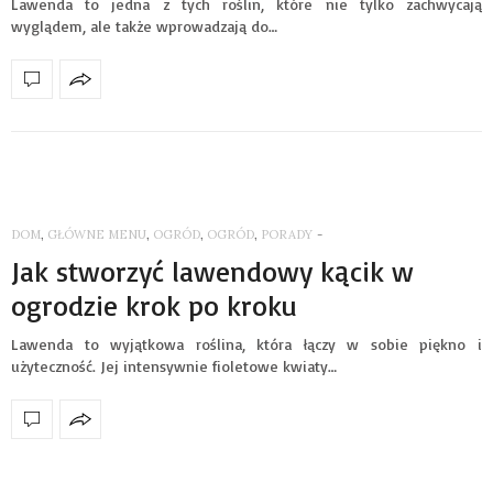
Lawenda to jedna z tych roślin, które nie tylko zachwycają
wyglądem, ale także wprowadzają do…
DOM
,
GŁÓWNE MENU
,
OGRÓD
,
OGRÓD
,
PORADY
-
Jak stworzyć lawendowy kącik w
ogrodzie krok po kroku
Lawenda to wyjątkowa roślina, która łączy w sobie piękno i
użyteczność. Jej intensywnie fioletowe kwiaty…