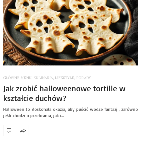
GŁÓWNE MENU
,
KULINARIA
,
LIFESTYLE
,
PORADY
-
Jak zrobić halloweenowe tortille w
kształcie duchów?
Halloween to doskonała okazja, aby puścić wodze fantazji, zarówno
jeśli chodzi o przebrania, jak i…