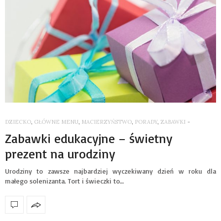
DZIECKO
,
GŁÓWNE MENU
,
MACIERZYŃSTWO
,
PORADY
,
ZABAWKI
-
Zabawki edukacyjne – świetny
prezent na urodziny
Urodziny to zawsze najbardziej wyczekiwany dzień w roku dla
małego solenizanta. Tort i świeczki to…