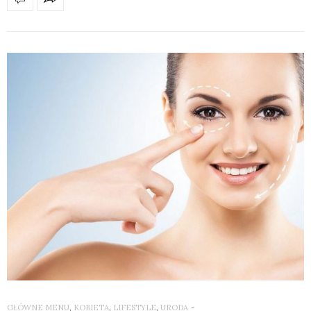
GŁÓWNE MENU
,
KOBIETA
,
LIFESTYLE
,
URODA
-