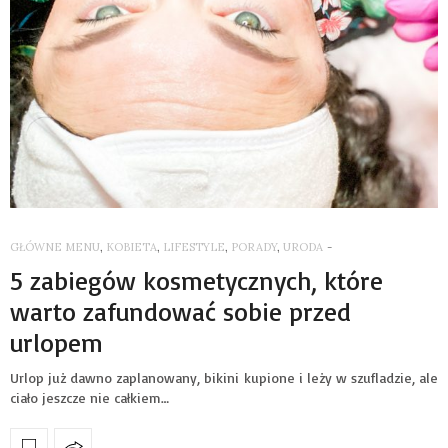
GŁÓWNE MENU
,
KOBIETA
,
LIFESTYLE
,
PORADY
,
URODA
-
5 zabiegów kosmetycznych, które
warto zafundować sobie przed
urlopem
Urlop już dawno zaplanowany, bikini kupione i leży w szufladzie, ale
ciało jeszcze nie całkiem…