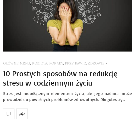
GŁÓWNE MENU
,
KOBIETA
,
PORADY
,
PRZY KAWIE
,
ZDROWIE
-
10 Prostych sposobów na redukcję
stresu w codziennym życiu
Stres jest nieodłącznym elementem życia, ale jego nadmiar może
prowadzić do poważnych problemów zdrowotnych. Długotrwały…