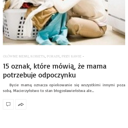
GŁÓWNE MENU
,
KOBIETA
,
PORADY
,
PRZY KAWIE
-
15 oznak, które mówią, że mama
potrzebuje odpoczynku
Bycie mamą oznacza opiekowanie się wszystkimi innymi poza
sobą. Macierzyństwo to stan błogosławieństwa ale…