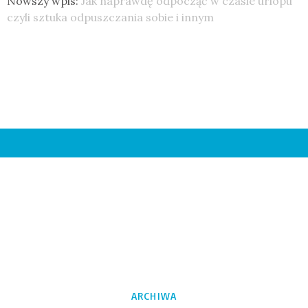
Nowszy wpis:
Jak naprawdę odpocząć w czasie urlopu
czyli sztuka odpuszczania sobie i innym
ARCHIWA