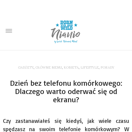
GADŻETY
,
GŁÓWNE MENU
,
KOBIETA
,
LIFESTYLE
,
PORADY
Dzień bez telefonu komórkowego:
Dlaczego warto oderwać się od
ekranu?
Czy zastanawiałeś się kiedyś, jak wiele czasu
spędzasz na swoim telefonie komórkowym? W