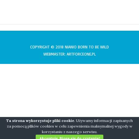
COPYRIGHT © 2018 NIANIO BORN TO BE WILD
WEBMASTER: ARTFORCEONE.PL
Ta strona wykorzystuje pliki cookie
. Używamy informacji zapisanych
za pomocą plików cookies w celu zapewnienia maksymalnej wygody w
korzystaniu z naszego serwisu.
Akceptuję. Biorę się do czytania!