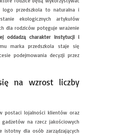
które rodzice będą wykorzystywać
 logo przedszkola to naturalna i
stanie ekologicznych artykułów
ch dla rodziców potęguje wrażenie
j oddadzą charakter instytucji i
emu marka przedszkola staje się
esie podejmowania decyzji przez
się na wzrost liczby
 postaci lojalności klientów oraz
ch gadżetów na rzecz jakościowych
le istotny dla osób zarządzających