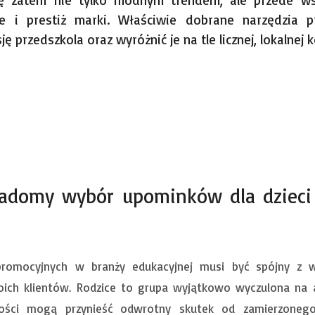
ię zatem nie tylko modnym trendem, ale przede ws
e i prestiż marki. Właściwie dobrane narzędzia p
 przedszkola oraz wyróżnić je na tle licznej, lokalnej k
iadomy wybór upominków dla dzieci
romocyjnych w branży edukacyjnej musi być spójny z wa
oich klientów. Rodzice to grupa wyjątkowo wyczulona na 
akości mogą przynieść odwrotny skutek od zamierzonego