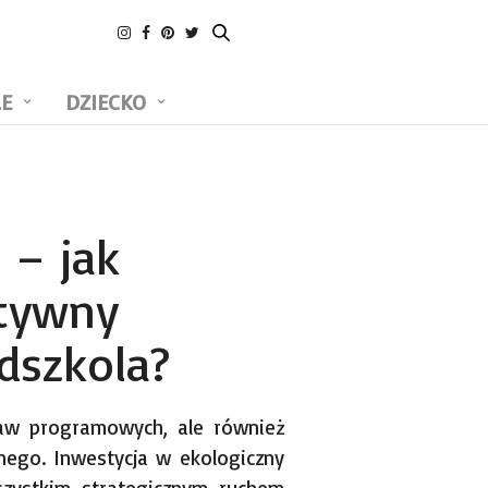
LE
DZIECKO
 – jak
ytywny
dszkola?
staw programowych, ale również
nego. Inwestycja w ekologiczny