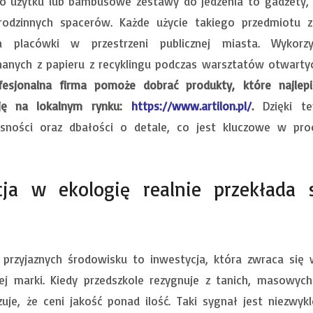
o użytku lub bambusowe zestawy do jedzenia to gadżety, 
rodzinnych spacerów. Każde użycie takiego przedmiotu z
a placówki w przestrzeni publicznej miasta. Wykorzy
nanych z papieru z recyklingu podczas warsztatów otwarty
esjonalna firma pomoże dobrać produkty, które najlepie
cję na lokalnym rynku:
https://www.artilon.pl/
.
Dzięki t
ności oraz dbałości o detale, co jest kluczowe w proc
cja w ekologię realnie przekłada 
przyjaznych środowisku to inwestycja, która zwraca się w
owej marki. Kiedy przedszkole rezygnuje z tanich, masowy
uje, że ceni jakość ponad ilość. Taki sygnał jest niezwyk