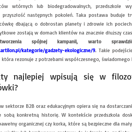
ów wtórnych lub biodegradowalnych, przedszkole wy
a przyszłość następnych pokoleń. Taka postawa buduje tr
acówkę dbającą o dobrostan planety i zdrowie ich pociech
ytkowe zostają w domach klientów na znacznie dłuższy czas 
stworzenia spójnej kampanii, warto sprawdz
artilon.pl/kategorie/gadzety-ekologiczne/9
.
Takie podejści
, która rezonuje z potrzebami współczesnego, świadomego
kty najlepiej wpisują się w filoz
ówki?
w sektorze B2B oraz edukacyjnym opiera się na dostarczani
ze sobą konkretną historię. W kontekście przedszkola d
awełny organicznej czy korka, które są bezpieczne dla mał