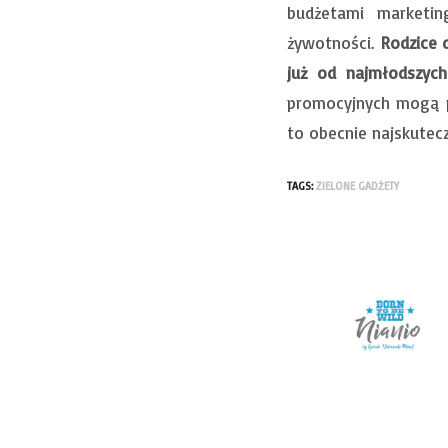
budżetami marketin
żywotności.
Rodzice 
już od najmłodszyc
promocyjnych mogą p
to obecnie najskutec
TAGS:
ZIELONE GADŻETY