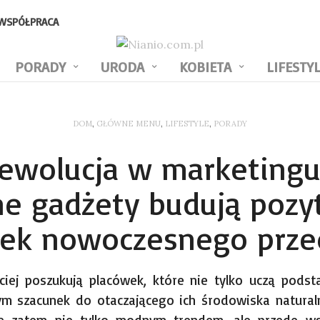
WSPÓŁPRACA
PORADY
URODA
KOBIETA
LIFESTY
DOM
,
GŁÓWNE MENU
,
LIFESTYLE
,
PORADY
ewolucja w marketingu
ne gadżety budują poz
ek nowoczesnego prze
ściej poszukują placówek, które nie tylko uczą pod
ym szacunek do otaczającego ich środowiska natural