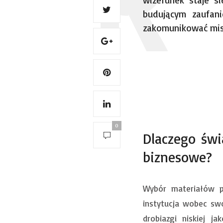
wizerunek staje s
budującym zaufani
zakomunikować misję
0
Dlaczego św
biznesowe?
Wybór materiałów p
instytucja wobec sw
drobiazgi niskiej j