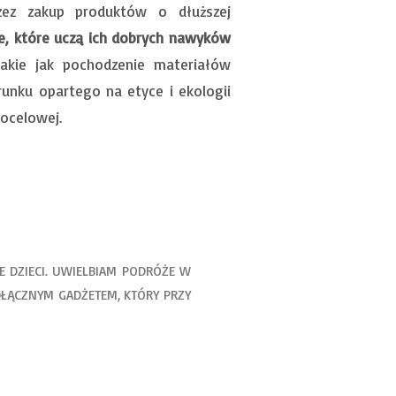
zez zakup produktów o dłuższej
ne, które uczą ich dobrych nawyków
takie jak pochodzenie materiałów
unku opartego na etyce i ekologii
ocelowej.
 DZIECI. UWIELBIAM PODRÓŻE W
DŁĄCZNYM GADŻETEM, KTÓRY PRZY