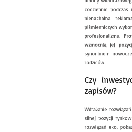
bidony wielorazoweg
codziennie podczas 
nienachalna reklam
piśmienniczych wyko
profesjonalizmu.
Prof
wzmocnią jej pozy
synonimem nowoczes
rodziców.
Czy inwesty
zapisów?
Wdrażanie rozwiązań 
silnej pozycji rynk
rozwiązań eko, pokaz