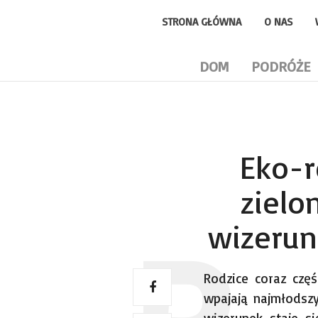
STRONA GŁÓWNA
O NAS
DOM
PODRÓŻE
Eko-r
zielo
wizerun
Rodzice coraz czę
wpajają najmłodsz