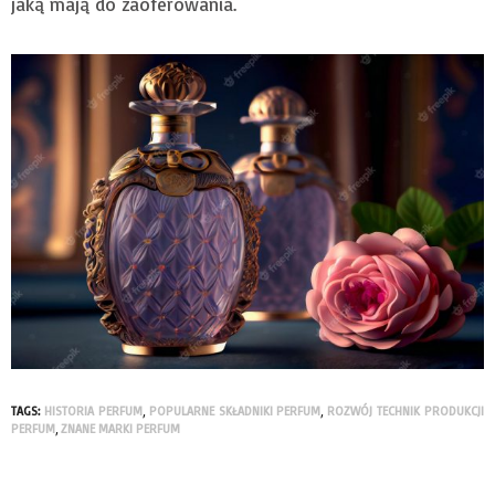
jaką mają do zaoferowania.
TAGS:
HISTORIA PERFUM
,
POPULARNE SKŁADNIKI PERFUM
,
ROZWÓJ TECHNIK PRODUKCJI
PERFUM
,
ZNANE MARKI PERFUM