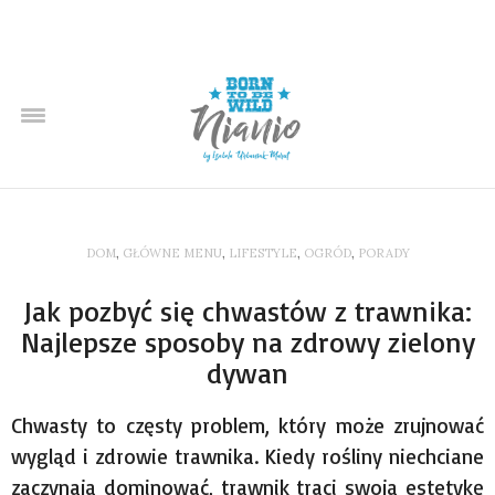
DOM
,
GŁÓWNE MENU
,
LIFESTYLE
,
OGRÓD
,
PORADY
Jak pozbyć się chwastów z trawnika:
Najlepsze sposoby na zdrowy zielony
dywan
Chwasty to częsty problem, który może zrujnować
wygląd i zdrowie trawnika. Kiedy rośliny niechciane
zaczynają dominować, trawnik traci swoją estetykę