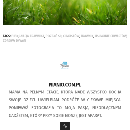
TAGS:
PIELĘGNACJA TRAWNIKA
,
POZBYĆ SIĘ CHWASTÓW
,
TRAWNIK
,
USUWANIE CHWASTÓW
,
ZDROWY DYWAN
NIANIO.COM.PL
MAMA NA PEŁNYM ETACIE, KTÓRA NADE WSZYSTKO KOCHA
SWOJE DZIECI. UWIELBIAM PODRÓŻE W CIEKAWE MIEJSCA.
PONIEWAŻ FOTOGRAFIA TO MOJA PASJA, NIEODŁĄCZNYM
GADŻETEM, KTÓRY PRZY SOBIE NOSZĘ JEST APARAT.