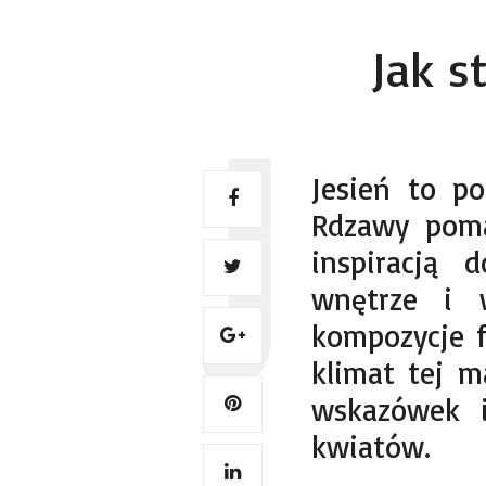
Jak s
Jesień to p
Rdzawy poma
inspiracją 
wnętrze i 
kompozycje f
klimat tej m
wskazówek i
kwiatów.