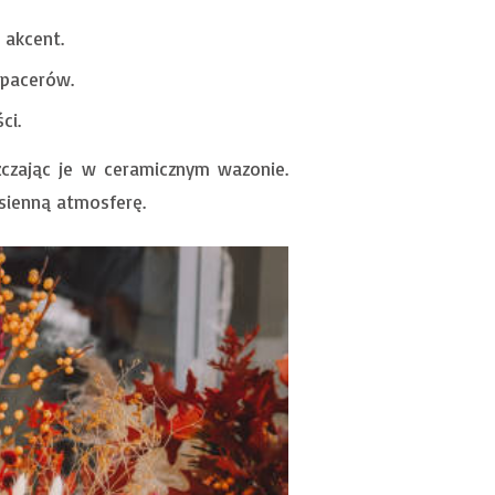
 akcent.
spacerów.
ci.
zając je w ceramicznym wazonie.
esienną atmosferę.