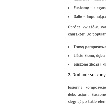
Eustomy
– eleganc
Dalie
– imponujące 
Oprócz kwiatów, war
charakter. Do popular
Trawy pampasow
Liście klonu, dębu 
Suszone zboża i k
2. Dodanie suszon
Jesienne kompozycje
dekoracjom. Suszone
sięgnąć po takie elem