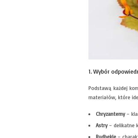
1. Wybór odpowiedn
Podstawą każdej komp
materiałów, które ide
Chryzantemy
– kla
Astry
– delikatne 
Rudbekie
– charakt