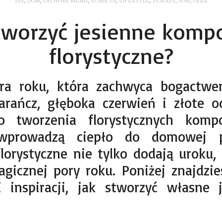
DIY
,
DOM
,
GŁÓWNE MENU
,
KOBIETA
,
LIFESTYLE
,
PORADY
,
WNĘTRZA
tworzyć jesienne komp
florystyczne?
ora roku, która zachwyca bogactwe
rańcz, głęboka czerwień i złote o
do tworzenia florystycznych kompo
wprowadzą ciepło do domowej prz
lorystyczne nie tylko dodają uroku, 
agicznej pory roku. Poniżej znajdzie
 inspiracji, jak stworzyć własne 