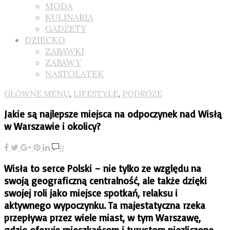
MODA
KULINARIA
GADŻETY
DZIECKO
ZABAWKI
ZABAWY
NASTOLATEK
GŁÓWNE MENU
,
LIFESTYLE
,
PODRÓŻE
Jakie są najlepsze miejsca na odpoczynek nad Wisłą
w Warszawie i okolicy?
0
Wisła to serce Polski – nie tylko ze względu na
swoją geograficzną centralność, ale także dzięki
swojej roli jako miejsce spotkań, relaksu i
aktywnego wypoczynku. Ta majestatyczna rzeka
przepływa przez wiele miast, w tym Warszawę,
gdzie oferuje mieszkańcom i turystom niezliczone