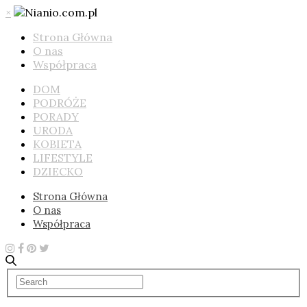
×
Strona Główna
O nas
Współpraca
DOM
PODRÓŻE
PORADY
URODA
KOBIETA
LIFESTYLE
DZIECKO
Strona Główna
O nas
Współpraca