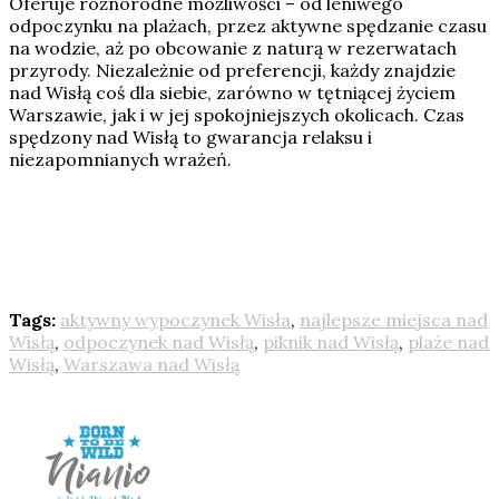
Oferuje różnorodne możliwości – od leniwego
odpoczynku na plażach, przez aktywne spędzanie czasu
na wodzie, aż po obcowanie z naturą w rezerwatach
przyrody. Niezależnie od preferencji, każdy znajdzie
nad Wisłą coś dla siebie, zarówno w tętniącej życiem
Warszawie, jak i w jej spokojniejszych okolicach. Czas
spędzony nad Wisłą to gwarancja relaksu i
niezapomnianych wrażeń.
Tags:
aktywny wypoczynek Wisła
,
najlepsze miejsca nad
Wisłą
,
odpoczynek nad Wisłą
,
piknik nad Wisłą
,
plaże nad
Wisłą
,
Warszawa nad Wisłą