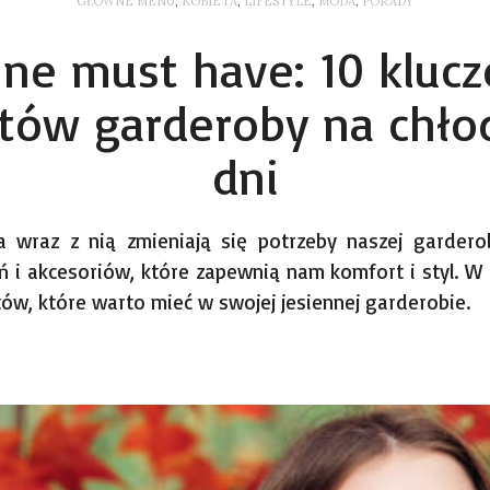
GŁÓWNE MENU
,
KOBIETA
,
LIFESTYLE
,
MODA
,
PORADY
nne must have: 10 kluc
tów garderoby na chłod
dni
 a wraz z nią zmieniają się potrzeby naszej garder
 i akcesoriów, które zapewnią nam komfort i styl. W
ów, które warto mieć w swojej jesiennej garderobie.