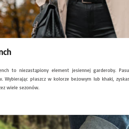
ench
rench to niezastąpiony element jesiennej garderoby. Pas
w. Wybierając płaszcz w kolorze beżowym lub khaki, zyska
zez wiele sezonów.