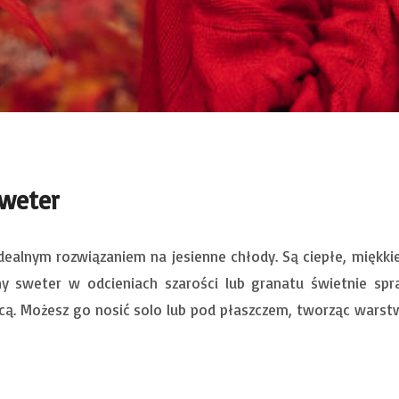
sweter
ealnym rozwiązaniem na jesienne chłody. Są ciepłe, miękkie i
zny sweter w odcieniach szarości lub granatu świetnie sp
icą. Możesz go nosić solo lub pod płaszczem, tworząc warstw