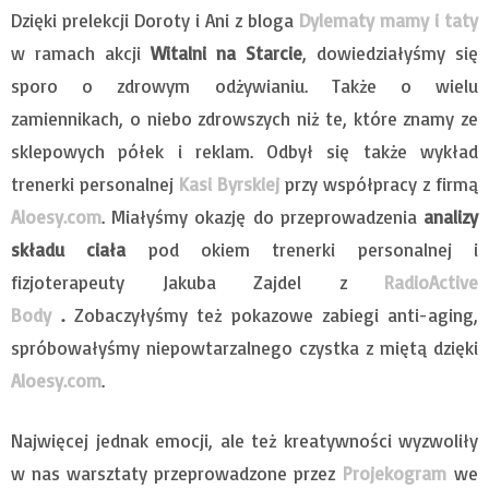
Dzięki prelekcji Doroty i Ani z bloga
Dylematy mamy i taty
w ramach akcji
Witalni na Starcie
, dowiedziałyśmy się
sporo o zdrowym odżywianiu. Także o wielu
zamiennikach, o niebo zdrowszych niż te, które znamy ze
sklepowych półek i reklam. Odbył się także wykład
trenerki personalnej
Kasi Byrskiej
przy współpracy z firmą
Aloesy.com
. Miałyśmy okazję do przeprowadzenia
analizy
składu ciała
pod okiem trenerki personalnej i
fizjoterapeuty Jakuba Zajdel z
RadioActive
Body
.
Zobaczyłyśmy też pokazowe zabiegi anti-aging,
spróbowałyśmy niepowtarzalnego czystka z miętą dzięki
Aloesy.com
.
Najwięcej jednak emocji, ale też kreatywności wyzwoliły
w nas warsztaty przeprowadzone przez
Projekogram
we