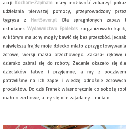
akcji
Kocham-Zapinam
miały możliwość zobaczyć pokaz
udzielania pierwszej pomocy, przeprowadzony przez
tygrysa z
HartSaver.pl
. Dla spragnionych zabaw i
układanek
Wydawnictwo Epideixis
zorganizowało kącik,
w którym maluchy mogły bawić się bez przeszkód. Jednak
największą frajdę moje dziecko miało z przygotowywania
zdrowej wersji masła orzechowego. Zakasał rękawy i
dziarsko zabrał się do roboty. Zadanie okazało się dla
dzieciaków łatwe i przyjemne, a my z podziwem
patrzyliśmy na ich zapał i wiedzę odnośnie zdrowych
produktów. Do dziś Franek własnoręcznie co sobotę robi
mało orzechowe, a my się nim zajadamy…. mniam.