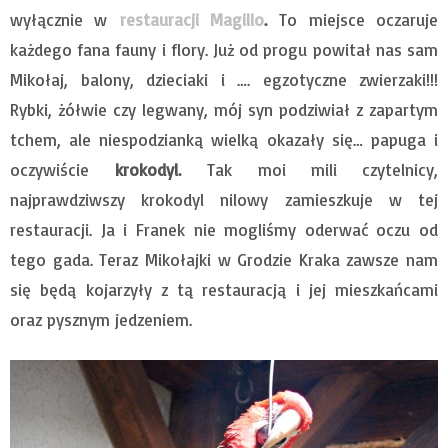
wyłącznie w
restauracji Magillo
.
To miejsce oczaruje
każdego fana fauny i flory. Już od progu powitał nas sam
Mikołaj, balony, dzieciaki i …. egzotyczne zwierzaki!!!
Rybki, żółwie czy legwany, mój syn podziwiał z zapartym
tchem, ale niespodzianką wielką okazały się… papuga i
oczywiście
krokodyl.
Tak moi mili czytelnicy,
najprawdziwszy krokodyl nilowy zamieszkuje w tej
restauracji. Ja i Franek nie mogliśmy oderwać oczu od
tego gada. Teraz Mikołajki w Grodzie Kraka zawsze nam
się będą kojarzyły z tą restauracją i jej mieszkańcami
oraz pysznym jedzeniem.