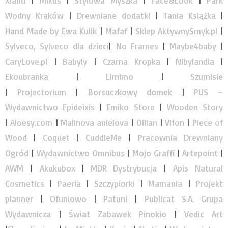
Xland
|
Mikuś
|
Stylowa Myszka
|
Face&Look
|
Park
Wodny Kraków
|
Drewniane dodatki
|
Tania Książka
|
Hand Made by Ewa Kulik
|
Mafaf
|
Sklep AktywnySmyk.pl
|
Sylveco, Sylveco dla dzieci
|
No Frames
|
Maybe4baby
|
CaryLove.pl
|
Babyly
|
Czarna Kropka
|
Nibylandia
|
Ekoubranka
|
Limimo
|
Szumisie
|
Projectorium
|
Borsuczkowy domek
|
PUS –
Wydawnictwo Epideixis
|
Emiko Store
|
Wooden Story
|
Aloesy.com
|
Malinova anielova
|
Oillan
|
Vifon
|
Piece of
Wood
|
Coquet
|
CuddleMe
|
Pracownia Drewniany
Ogród
|
Wydawnictwo Omnibus
|
Mojo Graffi
|
Artepoint
|
AWM
|
Akukubox
|
MDR Dystrybucja
|
Apis Natural
Cosmetics
|
Paerla
|
Szczypiorki
|
Mamania
|
Projekt
planner
|
Ofuniowo
|
Patuni
|
Publicat S.A. Grupa
Wydawnicza
|
Świat Zabawek Pinokio
|
Vedic Art