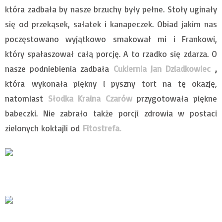
która zadbała by nasze brzuchy były pełne. Stoły uginały
się od przekąsek, sałatek i kanapeczek. Obiad jakim nas
poczęstowano wyjątkowo smakował mi i Frankowi,
który spałaszował całą porcję. A to rzadko się zdarza. O
nasze podniebienia zadbała
Cukiernia Jan Dziadkowiec
,
która
wykonała piękny i pyszny tort na tę okazję,
natomiast
Słodka Kraina Czarów
przygotowała piękne
babeczki. Nie zabrało także porcji zdrowia w postaci
zielonych koktajli od
Fitostrefa.