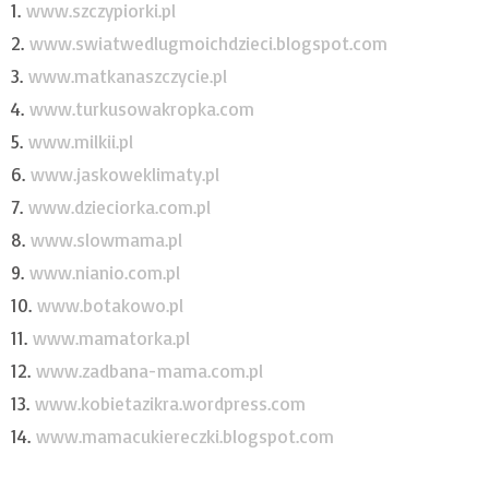
1.
www.szczypiorki.pl
2.
www.swiatwedlugmoichdzieci
.blogspot.com
3.
www.matkanaszczycie.pl
4.
www.turkusowakropka.com
5.
www.milkii.pl
6.
www.jaskoweklimaty.pl
7.
www.dzieciorka.com.pl
8.
www.slowmama.pl
9.
www.nianio.com.pl
10.
www.botakowo.pl
11.
www.mamatorka.pl
12.
www.zadbana-mama.com.pl
13.
www.kobietazikra.wordpress
.com
14.
www.mamacukiereczki.blogsp
ot.com