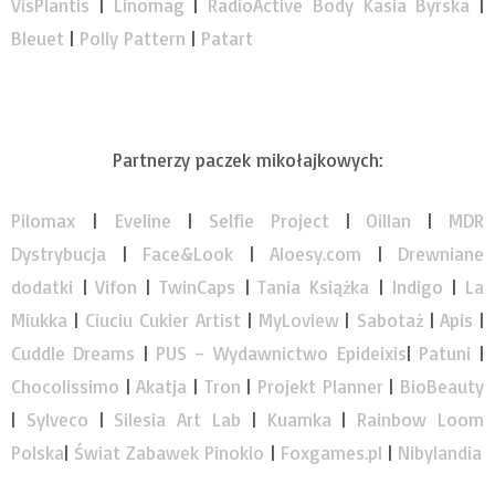
VisPlantis
|
Linomag
|
RadioActive Body Kasia Byrska
|
Bleuet
|
Polly Pattern
|
Patart
Partnerzy paczek mikołajkowych:
Pilomax
|
Eveline
|
Selfie Project
|
Oillan
|
MDR
Dystrybucja
|
Face&Look
|
Aloesy.com
|
Drewniane
dodatki
|
Vifon
|
TwinCaps
|
Tania Książka
|
Indigo
|
La
Miukka
|
Ciuciu Cukier Artist
|
MyLoview
|
Sabotaż
|
Apis
|
Cuddle Dreams
|
PUS – Wydawnictwo Epideixis
|
Patuni
|
Chocolissimo
|
Akatja
|
Tron
|
Projekt Planner
|
BioBeauty
|
Sylveco
|
Silesia Art Lab
|
Kuamka
|
Rainbow Loom
Polska
|
Świat Zabawek Pinokio
|
Foxgames.pl
|
Nibylandia