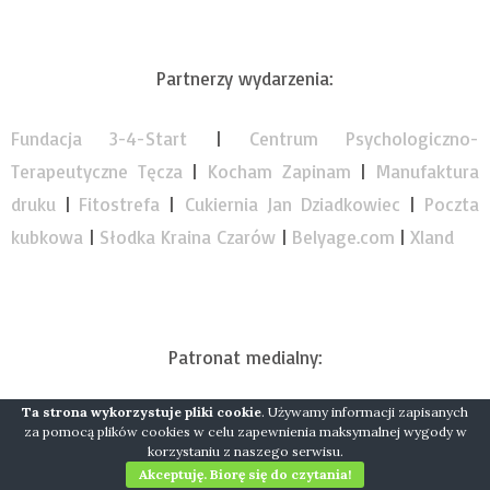
Partnerzy wydarzenia:
Fundacja 3-4-Start
|
Centrum Psychologiczno-
Terapeutycz
ne Tęcza
|
Kocham Zapinam
|
Manufaktura
druku
|
Fitostrefa
|
Cukiernia Jan Dziadkowiec
|
Poczta
kubkowa
|
Słodka Kraina Czarów
|
Belyage.com
|
Xland
Patronat medialny:
Ta strona wykorzystuje pliki cookie
. Używamy informacji zapisanych
TVP 3 Kraków
|
OffSet Magazyn
|
Rodzinny Kraków
|
za pomocą plików cookies w celu zapewnienia maksymalnej wygody w
4allwoman.pl
|
Tatento.pl
|
www.miastodzieci.pl
|
Mam
korzystaniu z naszego serwisu.
Akceptuję. Biorę się do czytania!
Spotkanie
|
Mamo Pracuj
|
Kocham Zapinam