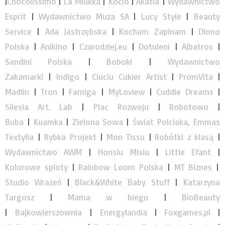
|
Chocolissimo
|
La Miukka
|
Kocio
|
Akatia
|
Wydawnictwo
Esprit
|
Wydawnictwo Muza SA
|
Lucy Style
|
Beauty
Service
|
Ada Jastrzębska
|
Kocham Zapinam
|
Diono
Polska
|
Anikino
|
Czarodziej.eu
|
Dotuleni
|
Albatros
|
Sandini Polska
|
Boboki
|
Wydawnictwo
Zakamarki
|
Indigo
|
Ciuciu Cukier Artist
|
PromVita
|
Madlin
|
Tron
|
Famiga
|
MyLoview
|
Cuddle Dreams
|
Silesia Art. Lab
|
Plac Rozwoju
|
Robotowo
|
Buba
|
Kuamka
|
Zielona Sowa
|
Świat Polciaka, Emmas
Textylia
|
Rybka Projekt
|
Mon Tissu
|
Robótki z klasą
|
Wydawnictwo AWM
|
Honsiu Misiu
|
Little Efant
|
Kolorowe sploty
|
Rainbow Loom Polska
|
MT Biznes
|
Studio Wrażeń
|
Black&White Baby Stuff
|
Katarzyna
Targosz
|
Mama w biegu
|
BioBeauty
|
Bajkowierszownia
|
Energylandia
|
Foxgames.pl
|