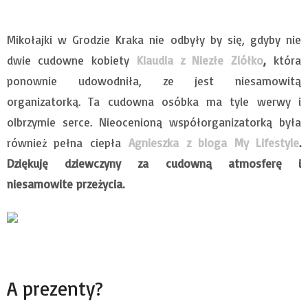
Mikołajki w Grodzie Kraka nie odbyły by się, gdyby nie
dwie cudowne kobiety
Klaudia z Niezłe Ziółko
,
która
ponownie udowodniła, ze jest niesamowitą
organizatorką. Ta cudowna osóbka ma tyle werwy i
olbrzymie serce. Nieocenioną współorganizatorką była
również pełna ciepła
Agnieszka z bloga My Lifestyle
.
Dziękuję dziewczyny za cudowną atmosferę i
niesamowite przeżycia.
A prezenty?