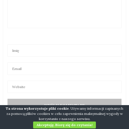
Ta strona wykorzystuje pliki cookie
. Używamy informacji zapisanych
za pomocą plików cookies w celu zapewnienia maksymalnej wygody w
korzystaniu z naszego serwisu.
Starszy wpis:
60 + Akcja WWF Godzina dla Ziemi
Akceptuję. Biorę się do czytania!
Nowszy wpis:
Kontakt