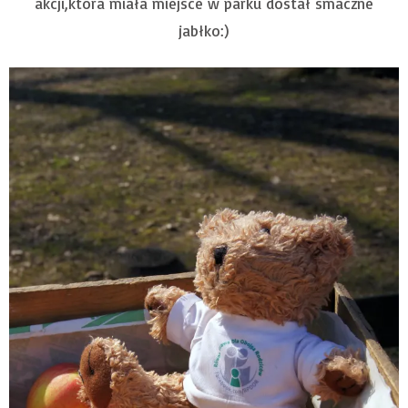
akcji,która miała miejsce w parku dostał smaczne
jabłko:)