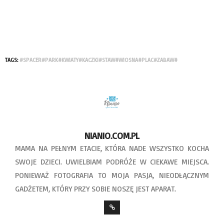
TAGS:
#SPACER#PARK#KWIATY#KACZKI#STAW#WIOSNA#PLAC#ZABAW#
NIANIO.COM.PL
MAMA NA PEŁNYM ETACIE, KTÓRA NADE WSZYSTKO KOCHA
SWOJE DZIECI. UWIELBIAM PODRÓŻE W CIEKAWE MIEJSCA.
PONIEWAŻ FOTOGRAFIA TO MOJA PASJA, NIEODŁĄCZNYM
GADŻETEM, KTÓRY PRZY SOBIE NOSZĘ JEST APARAT.