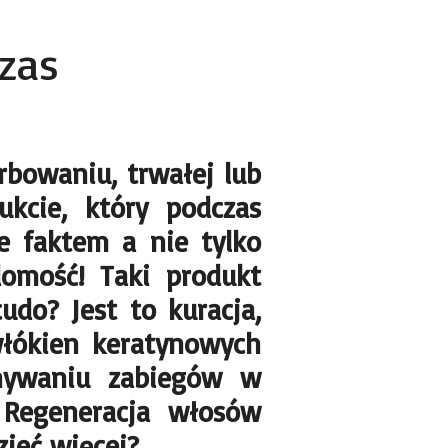
zas
rbowaniu, trwałej lub
ukcie, który podczas
ie faktem a nie tylko
omość! Taki produkt
udo? Jest to kuracja,
łókien keratynowych
nywaniu zabiegów w
 Regeneracja włosów
zieć więcej?