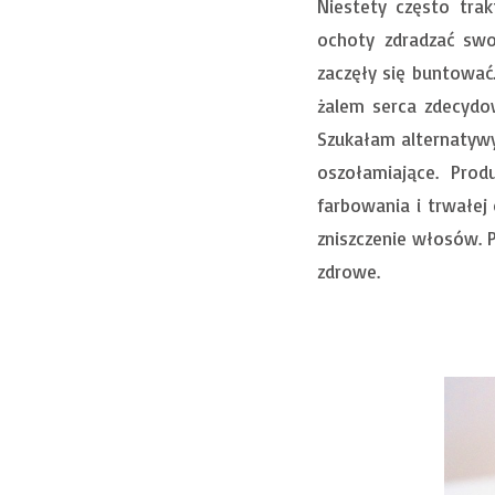
Niestety często tra
ochoty zdradzać sw
zaczęły się buntować.
żalem serca zdecydow
Szukałam alternatywy
oszołamiające. Pro
farbowania i trwałej
zniszczenie włosów. P
zdrowe.