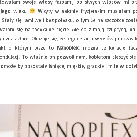
ktowałam swoje włosy farbami, bo siwych włosów mi prz
ojego wieku
Wizyty w salonie fryzjerskim musiałam p
 Stały się łamliwe i bez połysku, o tym że na szczotce zos
ałam się na radykalne cięcie. Ale co z moją czupryną, na 
 i znalazłam! Okazuje się, że regeneracja włosów podczas ko
dukt o którym piszę to
Nanoplex,
można tę kurację łącz
 ondulacji. To właśnie on pozwoli nam, kobietom cieszyć się
omoże by pozostały lśniące, miękkie, gładkie i miłe w doty