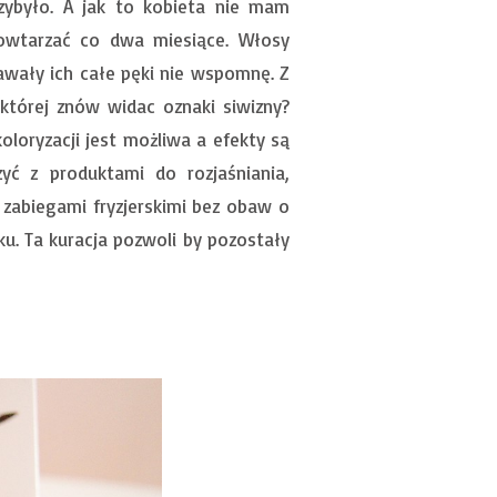
ybyło. A jak to kobieta nie mam
owtarzać co dwa miesiące. Włosy
tawały ich całe pęki nie wspomnę. Z
której znów widac oznaki siwizny?
loryzacji jest możliwa a efekty są
yć z produktami do rozjaśniania,
 zabiegami fryzjerskimi bez obaw o
ku. Ta kuracja pozwoli by pozostały