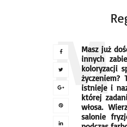
Re
Masz już doś
innych zabie
koloryzacji 
życzeniem? 
istnieje i n
której zada
włosa. Wier
salonie fry
podczas farb