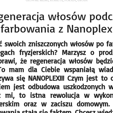
GŁÓWNE MENU
,
KOBIETA
,
PORADY
,
URODA
generacja włosów podc
farbowania z Nanoplex
ć swoich zniszczonych włosów po fa
gach fryzjerskich? Marzysz o prod
sprawi, że regeneracja włosów będz
To mam dla Ciebie wspaniałą wiad
azywa się NANOPLEX!!! Czym jest to c
niem jest odbudowa uszkodzonych w
z mi, to istna rewolucja w wyko
zjerskim oraz w zaciszu domowym.
owania stała się faktem. Chcesz wied