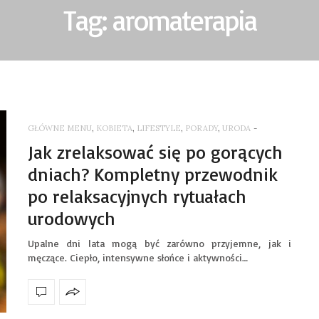
Tag: aromaterapia
GŁÓWNE MENU
,
KOBIETA
,
LIFESTYLE
,
PORADY
,
URODA
-
Jak zrelaksować się po gorących
dniach? Kompletny przewodnik
po relaksacyjnych rytuałach
urodowych
Upalne dni lata mogą być zarówno przyjemne, jak i
męczące. Ciepło, intensywne słońce i aktywności…