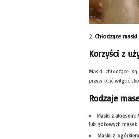
2.
Chłodzące maski 
Korzyści z uż
Maski chłodzące są
przywrócić wilgoć skó
Rodzaje mase
Maski z aloesem:
A
lub gotowych masek n
Maski z ogórkiem