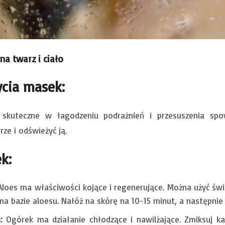
na twarz i ciało
ycia masek:
 skuteczne w łagodzeniu podrażnień i przesuszenia s
rze i odświeżyć ją.
k:
loes ma właściwości kojące i regenerujące. Można użyć św
a bazie aloesu. Nałóż na skórę na 10-15 minut, a następnie 
:
Ogórek ma działanie chłodzące i nawilżające. Zmiksuj k