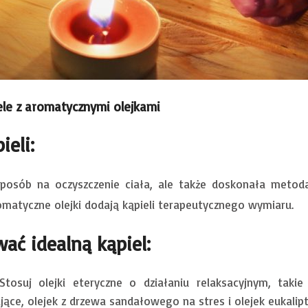
ele z aromatycznymi olejkami
ieli:
sposób na oczyszczenie ciała, ale także doskonała metoda 
omatyczne olejki dodają kąpieli terapeutycznego wymiaru.
ać idealną kąpiel:
tosuj olejki eteryczne o działaniu relaksacyjnym, taki
ące, olejek z drzewa sandałowego na stres i olejek eukalip