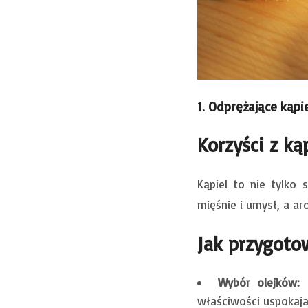
1.
Odprężające kąpi
Korzyści z kąp
Kąpiel to nie tylko 
mięśnie i umysł, a ar
Jak przygotow
Wybór olejków:
S
właściwości uspokajaj