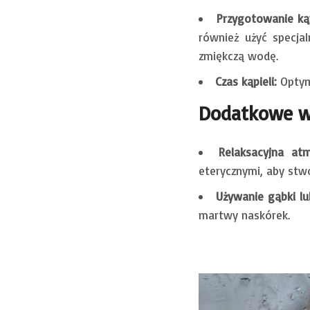
Przygotowanie kąp
również użyć specjal
zmiękczą wodę.
Czas kąpieli:
Optyma
Dodatkowe w
Relaksacyjna atm
eterycznymi, aby stw
Używanie gąbki lu
martwy naskórek.