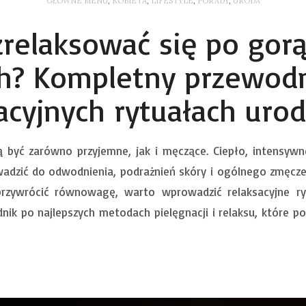
GŁÓWNE MENU
,
KOBIETA
,
LIFESTYLE
,
PORADY
,
URODA
zrelaksować się po gor
h? Kompletny przewod
acyjnych rytuałach ur
ą być zarówno przyjemne, jak i męczące. Ciepło, intensyw
dzić do odwodnienia, podrażnień skóry i ogólnego zmęczeni
przywrócić równowagę, warto wprowadzić relaksacyjne ryt
ik po najlepszych metodach pielęgnacji i relaksu, które p