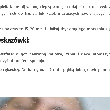
ieli:
Napełnij wannę ciepłą wodą i dodaj kilka kropli wybr
nych soli do kąpieli lub kulek musujących zawierających 
lny czas to 15-20 minut. Unikaj zbyt długiego moczenia się
skazówki:
osfera:
Włącz delikatną muzykę, zapal świece aromatycz
orzyć atmosferę spokoju.
b rękawicy:
Delikatny masaż ciała gąbką lub rękawicą pomoż