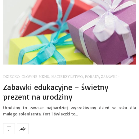
DZIECKO
,
GŁÓWNE MENU
,
MACIERZYŃSTWO
,
PORADY
,
ZABAWKI
-
Zabawki edukacyjne – świetny
prezent na urodziny
Urodziny to zawsze najbardziej wyczekiwany dzień w roku dla
małego solenizanta. Tort i świeczki to…