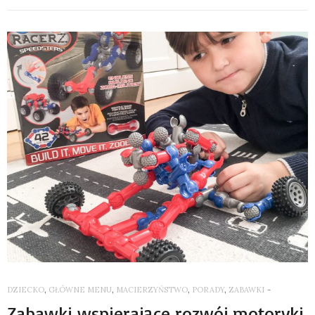
DZIECKO
,
GŁÓWNE MENU
,
MACIERZYŃSTWO
,
PORADY
,
ZABAWKI
-
Zabawki wspierające rozwój motoryki