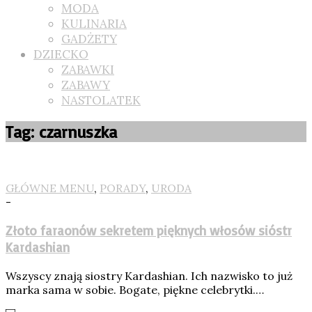
MODA
KULINARIA
GADŻETY
DZIECKO
ZABAWKI
ZABAWY
NASTOLATEK
Tag: czarnuszka
GŁÓWNE MENU
,
PORADY
,
URODA
-
Złoto faraonów sekretem pięknych włosów sióstr
Kardashian
Wszyscy znają siostry Kardashian. Ich nazwisko to już
marka sama w sobie. Bogate, piękne celebrytki.…