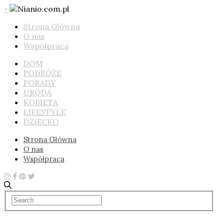
×
Strona Główna
O nas
Współpraca
DOM
PODRÓŻE
PORADY
URODA
KOBIETA
LIFESTYLE
DZIECKO
Strona Główna
O nas
Współpraca