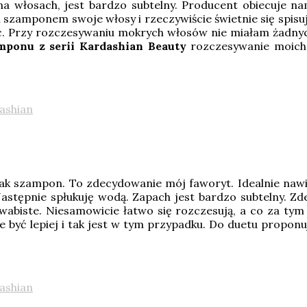
 włosach, jest bardzo subtelny. Producent obiecuje na
zamponem swoje włosy i rzeczywiście świetnie się spisuje
zać. Przy rozczesywaniu mokrych włosów nie miałam żadny
ponu z serii Kardashian Beauty
rozczesywanie moich p
e jak szampon. To zdecydowanie mój faworyt. Idealnie n
. Następnie spłukuję wodą. Zapach jest bardzo subtelny.
edwabiste. Niesamowicie łatwo się rozczesują, a co za tym
 być lepiej i tak jest w tym przypadku. Do duetu propon