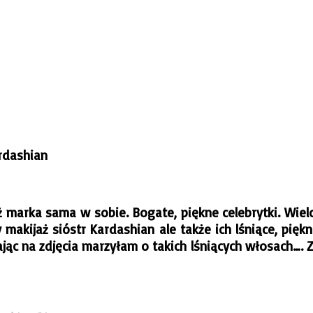
rdashian
ż marka sama w sobie. Bogate, piękne celebrytki. Wielo
kijaż sióstr Kardashian ale także ich lśniące, piękne
jąc na zdjęcia marzyłam o takich lśniących włosach…. Za