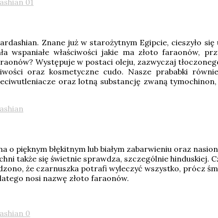
ardashian. Znane już w starożytnym Egipcie, cieszyło s
ała wspaniałe właściwości jakie ma złoto faraonów, pr
raonów? Występuje w postaci oleju, zazwyczaj tłoczonego
liwości oraz kosmetyczne cudo. Nasze prababki równie
zeciwutleniacze oraz lotną substancję zwaną tymochinon,
lina o pięknym błękitnym lub białym zabarwieniu oraz nasio
uchni także się świetnie sprawdza, szczególnie hinduskiej.
dzono, że czarnuszka potrafi wyleczyć wszystko, prócz śmi
 dlatego nosi nazwę złoto faraonów.