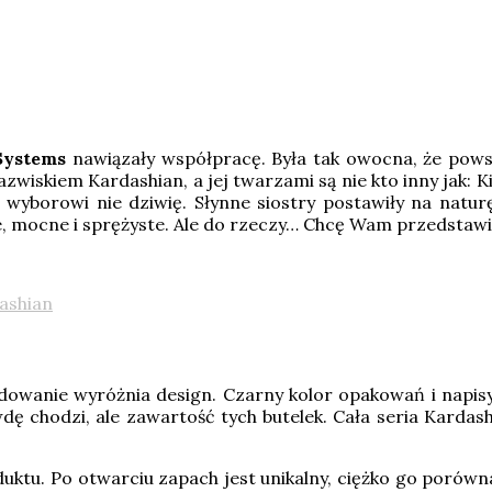
Systems
nawiązały współpracę. Była tak owocna, że pows
zwiskiem Kardashian, a jej twarzami są nie kto inny jak: K
wyborowi nie dziwię. Słynne siostry postawiły na natur
e, mocne i sprężyste. Ale do rzeczy… Chcę Wam przedstawić
owanie wyróżnia design. Czarny kolor opakowań i napisy
ę chodzi, ale zawartość tych butelek. Cała seria Kardash
ktu. Po otwarciu zapach jest unikalny, ciężko go porów