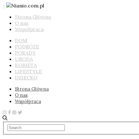
×
Strona Główna
O nas
Współpraca
DOM
PODRÓŻE
PORADY
URODA
KOBIETA
LIFESTYLE
DZIECKO
Strona Główna
O nas
Współpraca