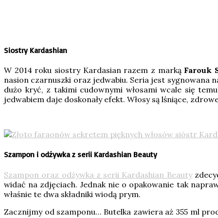
Siostry Kardashian
W 2014 roku siostry Kardasian razem z marką
Farouk 
nasion czarnuszki oraz jedwabiu. Seria jest sygnowana na
dużo kryć, z takimi cudownymi włosami wcale się temu 
jedwabiem daje doskonały efekt. Włosy są lśniące, zdrow
Szampon i odżywka z serii Kardashian Beauty
Szampon oraz odżywka z serii Kardashian Beauty
zdecyd
widać na zdjęciach. Jednak nie o opakowanie tak naprawd
właśnie te dwa składniki wiodą prym.
Zacznijmy od szamponu… Butelka zawiera aż 355 ml produ