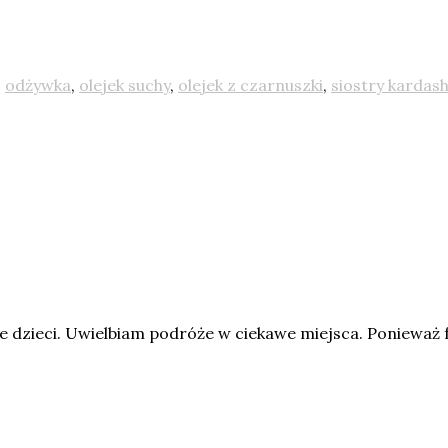
,
odżywka
,
olejek suchy
,
olejek z czarnuszki
,
siostry kardas
 dzieci. Uwielbiam podróże w ciekawe miejsca. Ponieważ 