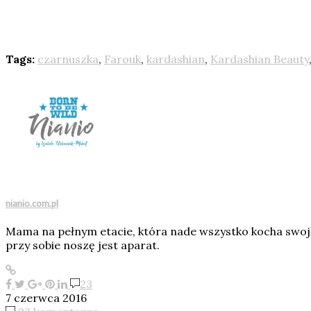
Tags:
czarnuszka
,
Farouk
,
kardashian
,
Kardashian Beauty
nianio.com.pl
Mama na pełnym etacie, która nade wszystko kocha swoje
przy sobie noszę jest aparat.
23
7 czerwca 2016