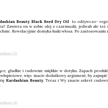
dashian Beauty Black Seed Dry Oil
to odżywczo- regene
za? Zawiera on w sobie olej z czarnuszki, jedwab ale też 
 pachnie. Rewelacyjnie domyka łuski włosa. Po zastosowaniu
niące, gładkie i cudownie miękkie w dotyku. Zapach prod
iwłupieżowe, więc macie dodatkowy argument, by zapupić 
rię
Kardashian Beauty
. Teraz i Wy znacie sekret cudown
.