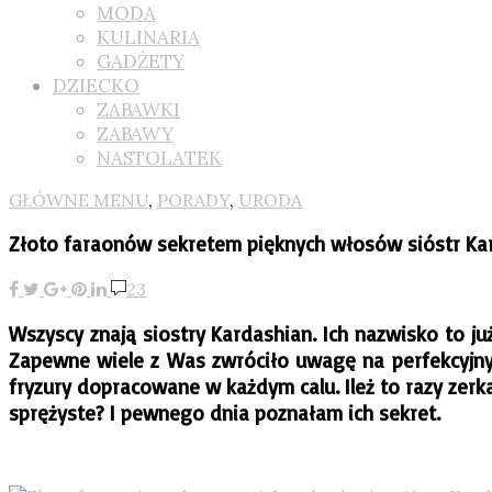
MODA
KULINARIA
GADŻETY
DZIECKO
ZABAWKI
ZABAWY
NASTOLATEK
GŁÓWNE MENU
,
PORADY
,
URODA
Złoto faraonów sekretem pięknych włosów sióstr Ka
23
Wszyscy znają siostry Kardashian. Ich nazwisko to ju
Zapewne wiele z Was zwróciło uwagę na perfekcyjny ma
fryzury dopracowane w każdym calu. Ileż to razy zerka
sprężyste? I pewnego dnia poznałam ich sekret.