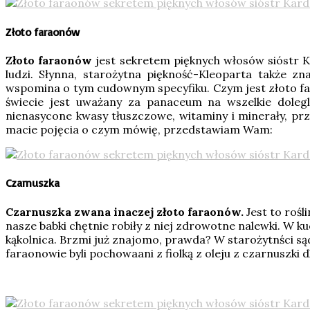
Złoto faraonów
Złoto faraonów
jest sekretem pięknych włosów sióstr K
ludzi. Słynna, starożytna piękność-Kleoparta także zn
wspomina o tym cudownym specyfiku. Czym jest złoto fa
świecie jest uważany za panaceum na wszelkie doleg
nienasycone kwasy tłuszczowe, witaminy i minerały, pr
macie pojęcia o czym mówię, przedstawiam Wam:
Czarnuszka
Czarnuszka
zwana inaczej złoto faraonów.
Jest to roś
nasze babki chętnie robiły z niej zdrowotne nalewki. W k
kąkolnica. Brzmi już znajomo, prawda? W starożytnści są
faraonowie byli pochowaani z fiolką z oleju z czarnuszki