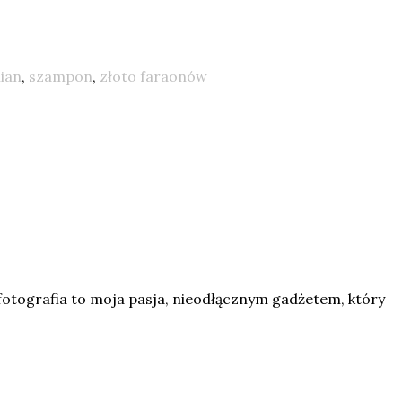
hian
,
szampon
,
złoto faraonów
fotografia to moja pasja, nieodłącznym gadżetem, który