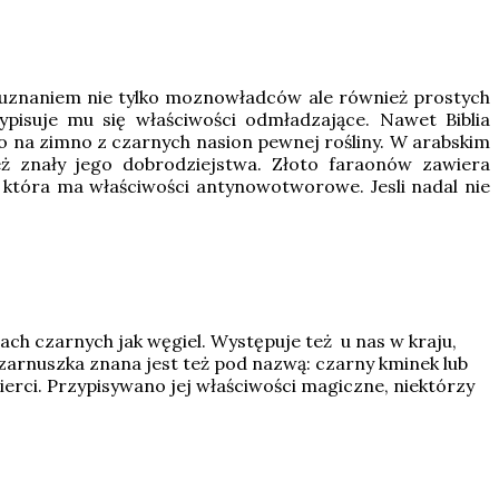
ię uznaniem nie tylko moznowładców ale również prostych
zypisuje mu się właściwości odmładzające. Nawet Biblia
 na zimno z czarnych nasion pewnej rośliny. W arabskim
ż znały jego dobrodziejstwa. Złoto faraonów zawiera
 która ma właściwości antynowotworowe. Jesli nadal nie
nach czarnych jak węgiel. Występuje też u nas w kraju,
 Czarnuszka znana jest też pod nazwą: czarny kminek lub
erci. Przypisywano jej właściwości magiczne, niektórzy