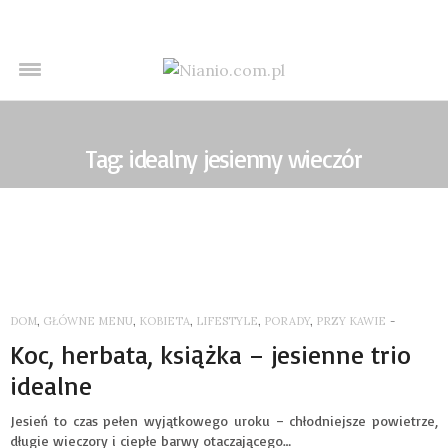
Tag: idealny jesienny wieczór
DOM
,
GŁÓWNE MENU
,
KOBIETA
,
LIFESTYLE
,
PORADY
,
PRZY KAWIE
-
Koc, herbata, książka – jesienne trio
idealne
Jesień to czas pełen wyjątkowego uroku – chłodniejsze powietrze,
długie wieczory i ciepłe barwy otaczającego…