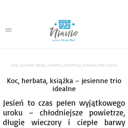
DOM
,
GŁÓWNE MENU
,
KOBIETA
,
LIFESTYLE
,
PORADY
,
PRZY KAWIE
Koc, herbata, książka – jesienne trio
idealne
Jesień to czas pełen wyjątkowego
uroku – chłodniejsze powietrze,
długie wieczory i ciepłe barwy