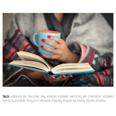
TAGS:
HERBATA NA CHŁODNE DNI
,
IDEALNY JESIENNY WIECZÓR
,
JAK STWORZYĆ JESIENNY
NASTRÓJ
,
JESIENNE TRIO
,
KOC HERBATA KSIĄŻKA
,
KSIĄŻKI NA JESIEŃ
,
RELAKS JESIENIĄ.