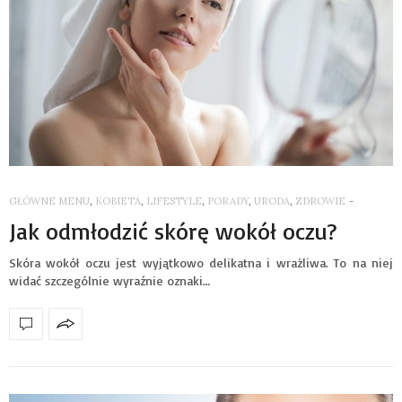
GŁÓWNE MENU
,
KOBIETA
,
LIFESTYLE
,
PORADY
,
URODA
,
ZDROWIE
-
Jak odmłodzić skórę wokół oczu?
Skóra wokół oczu jest wyjątkowo delikatna i wrażliwa. To na niej
widać szczególnie wyraźnie oznaki…