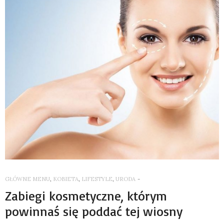
GŁÓWNE MENU
,
KOBIETA
,
LIFESTYLE
,
URODA
-
Zabiegi kosmetyczne, którym
powinnaś się poddać tej wiosny