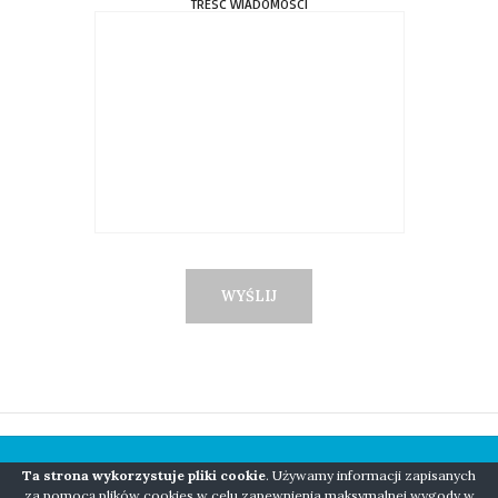
TREŚĆ WIADOMOŚCI
Ta strona wykorzystuje pliki cookie
. Używamy informacji zapisanych
COPYRIGHT © 2018 NIANIO BORN TO BE WILD
za pomocą plików cookies w celu zapewnienia maksymalnej wygody w