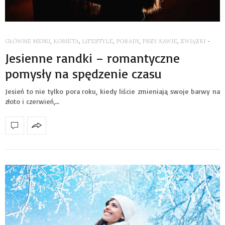
GŁÓWNE MENU
,
KOBIETA
,
LIFESTYLE
,
PORADY
,
PRZY KAWIE
,
ZWIĄZKI
-
Jesienne randki – romantyczne
pomysły na spędzenie czasu
Jesień to nie tylko pora roku, kiedy liście zmieniają swoje barwy na
złoto i czerwień,…