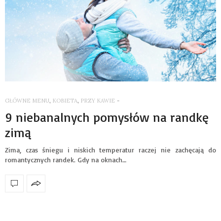
GŁÓWNE MENU
,
KOBIETA
,
PRZY KAWIE
-
9 niebanalnych pomysłów na randkę
zimą
Zima, czas śniegu i niskich temperatur raczej nie zachęcają do
romantycznych randek. Gdy na oknach…