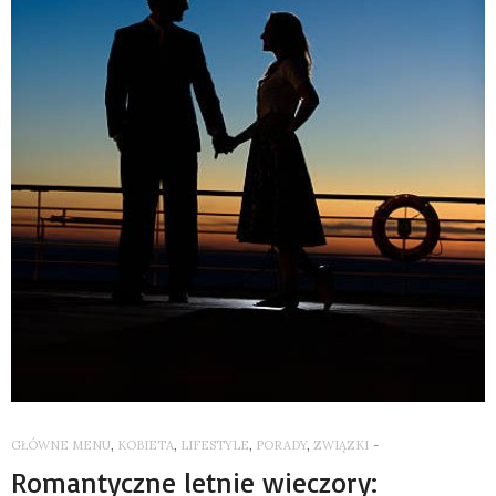
GŁÓWNE MENU
,
KOBIETA
,
LIFESTYLE
,
PORADY
,
ZWIĄZKI
-
Romantyczne letnie wieczory: