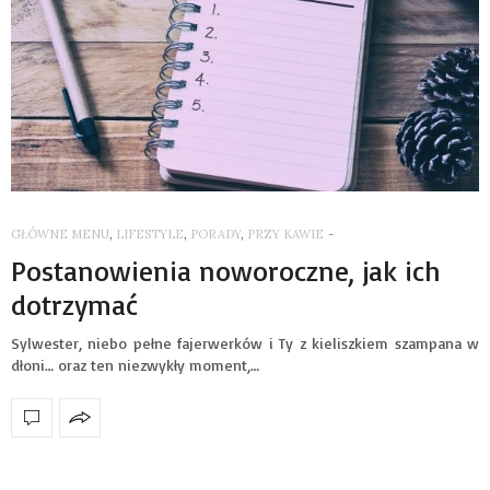
GŁÓWNE MENU
,
LIFESTYLE
,
PORADY
,
PRZY KAWIE
-
Postanowienia noworoczne, jak ich
dotrzymać
Sylwester, niebo pełne fajerwerków i Ty z kieliszkiem szampana w
dłoni… oraz ten niezwykły moment,…