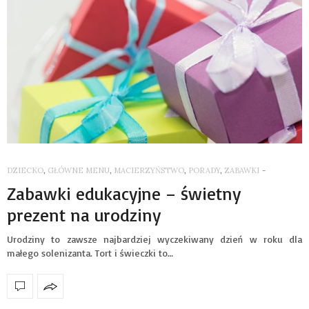
DZIECKO
,
GŁÓWNE MENU
,
MACIERZYŃSTWO
,
PORADY
,
ZABAWKI
-
Zabawki edukacyjne – świetny
prezent na urodziny
Urodziny to zawsze najbardziej wyczekiwany dzień w roku dla
małego solenizanta. Tort i świeczki to…