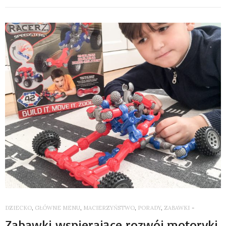
DZIECKO
,
GŁÓWNE MENU
,
MACIERZYŃSTWO
,
PORADY
,
ZABAWKI
-
Zabawki wspierające rozwój motoryki