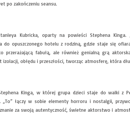
wet po zakończeniu seansu.
Stanleya Kubricka, oparty na powieści Stephena Kinga. 
ża do opuszczonego hotelu z rodziną, gdzie staje się ofia
lko przerażającą fabułą, ale również genialną grą aktors
 izolacji, obłędu i przeszłości, tworząc atmosferę, która d
Stephena Kinga, w której grupa dzieci staje do walki z 
i. „To” łączy w sobie elementy horroru i nostalgii, przyw
znanie za swoją autentyczność, świetne aktorstwo i atmosfe