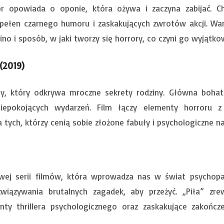
or opowiada o oponie, która ożywa i zaczyna zabijać. 
t pełen czarnego humoru i zaskakujących zwrotów akcji. Wa
kino i sposób, w jaki tworzy się horrory, co czyni go wyją
(2019)
zny, który odkrywa mroczne sekrety rodziny. Główna bohat
niepokojących wydarzeń. Film łączy elementy horroru 
a tych, którzy cenią sobie złożone fabuły i psychologiczne na
owej serii filmów, która wprowadza nas w świat psychop
wiązywania brutalnych zagadek, aby przeżyć. „Piła” zre
ty thrillera psychologicznego oraz zaskakujące zakończ