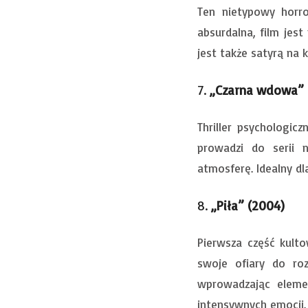
Ten nietypowy horr
absurdalna, film jes
jest także satyrą na 
7.
„Czarna wdowa” 
Thriller psychologic
prowadzi do serii 
atmosferę. Idealny dl
8.
„Piła” (2004)
Pierwsza część kult
swoje ofiary do roz
wprowadzając elemen
intensywnych emocji.