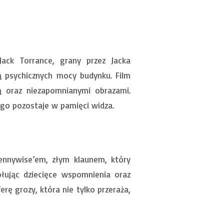
Jack Torrance, grany przez Jacka
rą psychicznych mocy budynku. Film
ką oraz niezapomnianymi obrazami.
ługo pozostaje w pamięci widza.
Pennywise’em, złym klaunem, który
ołując dziecięce wspomnienia oraz
rę grozy, która nie tylko przeraża,