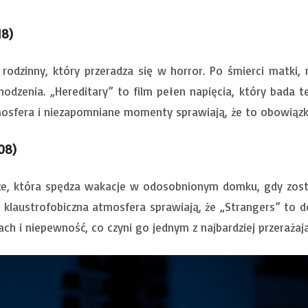
18)
rodzinny, który przeradza się w horror. Po śmierci matki,
odzenia. „Hereditary” to film pełen napięcia, który bada te
osfera i niezapomniane momenty sprawiają, że to obowiązk
08)
ze, która spędza wakacje w odosobnionym domku, gdy zosta
i klaustrofobiczna atmosfera sprawiają, że „Strangers” to 
ach i niepewność, co czyni go jednym z najbardziej przeraża