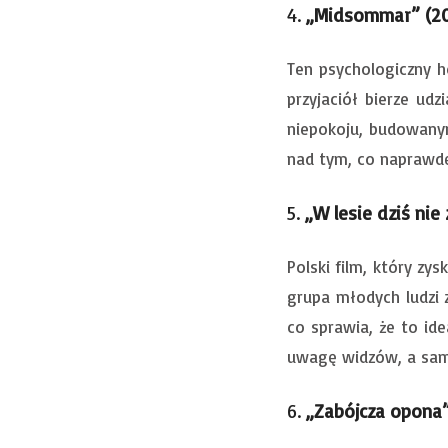
4.
„Midsommar” (20
Ten psychologiczny ho
przyjaciół bierze ud
niepokoju, budowanym
nad tym, co naprawdę
5.
„W lesie dziś nie 
Polski film, który zy
grupa młodych ludzi 
co sprawia, że to id
uwagę widzów, a sam 
6.
„Zabójcza opona”