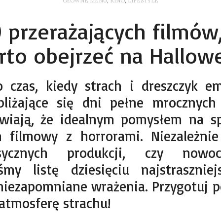
GŁÓWNE MENU
,
KINO
,
LIFESTYLE
 przerażających filmów
rto obejrzeć na Hallow
 czas, kiedy strach i dreszczyk e
bliżające się dni pełne mrocznych
wiają, że idealnym pomysłem na sp
 filmowy z horrorami. Niezależnie
ycznych produkcji, czy nowocz
śmy listę dziesięciu najstrasznie
niezapomniane wrażenia. Przygotuj po
 atmosferę strachu!