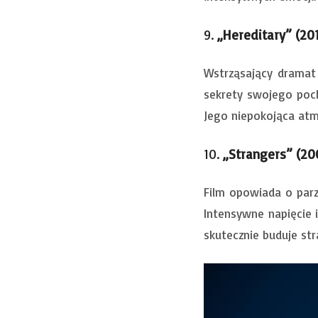
9.
„Hereditary” (20
Wstrząsający dramat 
sekrety swojego poch
Jego niepokojąca atm
10.
„Strangers” (20
Film opowiada o par
Intensywne napięcie 
skutecznie buduje str