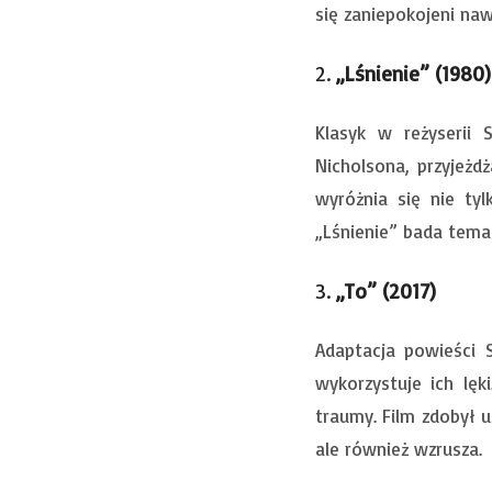
się zaniepokojeni na
2.
„Lśnienie” (1980)
Klasyk w reżyserii 
Nicholsona, przyjeżd
wyróżnia się nie ty
„Lśnienie” bada temat
3.
„To” (2017)
Adaptacja powieści 
wykorzystuje ich lęk
traumy. Film zdobył u
ale również wzrusza.