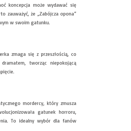
Choć koncepcja może wydawać się
rto zauważyć, że „Zabójcza opona”
tkowym w swoim gatunku.
erka zmaga się z przeszłością, co
z dramatem, tworząc niepokojącą
pięcie.
atycznego mordercy, który zmusza
wolucjonizowała gatunek horroru,
enia. To idealny wybór dla fanów