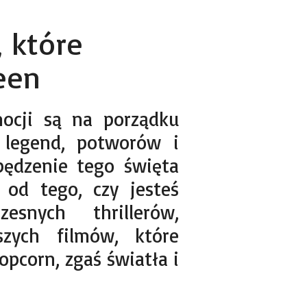
, które
een
mocji są na porządku
 legend, potworów i
ędzenie tego święta
 od tego, czy jesteś
esnych thrillerów,
jszych filmów, które
pcorn, zgaś światła i