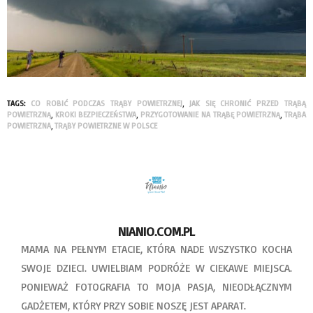
TAGS:
CO ROBIĆ PODCZAS TRĄBY POWIETRZNEJ
,
JAK SIĘ CHRONIĆ PRZED TRĄBĄ
POWIETRZNĄ
,
KROKI BEZPIECZEŃSTWA
,
PRZYGOTOWANIE NA TRĄBĘ POWIETRZNĄ
,
TRĄBA
POWIETRZNA
,
TRĄBY POWIETRZNE W POLSCE
NIANIO.COM.PL
MAMA NA PEŁNYM ETACIE, KTÓRA NADE WSZYSTKO KOCHA
SWOJE DZIECI. UWIELBIAM PODRÓŻE W CIEKAWE MIEJSCA.
PONIEWAŻ FOTOGRAFIA TO MOJA PASJA, NIEODŁĄCZNYM
GADŻETEM, KTÓRY PRZY SOBIE NOSZĘ JEST APARAT.