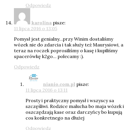
Odpowiedz
karolina
pisze:
11 lipca 2016 o 13:05
Pomysł jest genialny…przy Winim dostaliśmy
wózek nie do zdarcia i tak służy też Maurysiowi, a
teraz na roczek poprosiliśmy o kasę i kupiliśmy
spacerówkę k2go… polecamy :).
Odpowiedz
nianio.com.pl
pisze:
11 lipca 2016 o 13:11
Prosty i praktyczny pomysł i wszyscy sa
szczęśliwi. Rodzice malucha bo maja wózek i
oszczędzają kase oraz darczyńcy bo kupują
cos konkretnego na dłużej
Odpowiedz