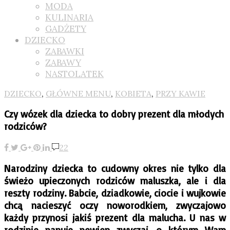
MODA
KULINARIA
GADŻETY
DZIECKO
ZABAWKI
ZABAWY
NASTOLATEK
DZIECKO
,
GŁÓWNE MENU
,
KOBIETA
,
PRZY KAWIE
Czy wózek dla dziecka to dobry prezent dla młodych
rodziców?
22
Narodziny dziecka to cudowny okres nie tylko dla
świeżo upieczonych rodziców maluszka, ale i dla
reszty rodziny. Babcie, dziadkowie, ciocie i wujkowie
chcą nacieszyć oczy noworodkiem, zwyczajowo
każdy przynosi jakiś prezent dla malucha. U nas w
rodzinie panuje pewien zwyczaj, o którym Wam