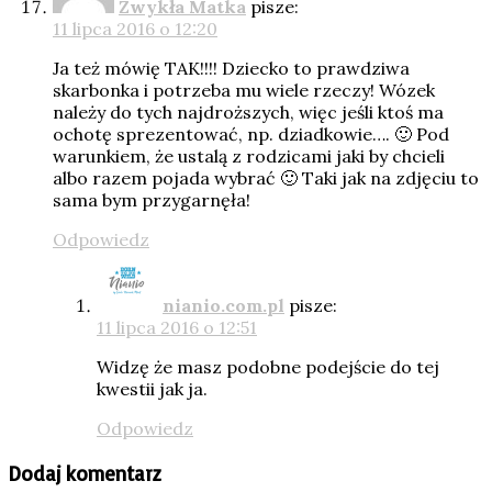
Zwykła Matka
pisze:
11 lipca 2016 o 12:20
Ja też mówię TAK!!!! Dziecko to prawdziwa
skarbonka i potrzeba mu wiele rzeczy! Wózek
należy do tych najdroższych, więc jeśli ktoś ma
ochotę sprezentować, np. dziadkowie…. 🙂 Pod
warunkiem, że ustalą z rodzicami jaki by chcieli
albo razem pojada wybrać 🙂 Taki jak na zdjęciu to
sama bym przygarnęła!
Odpowiedz
nianio.com.pl
pisze:
11 lipca 2016 o 12:51
Widzę że masz podobne podejście do tej
kwestii jak ja.
Odpowiedz
Dodaj komentarz