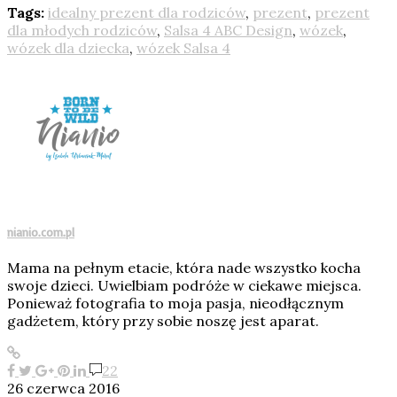
Tags:
idealny prezent dla rodziców
,
prezent
,
prezent
dla młodych rodziców
,
Salsa 4 ABC Design
,
wózek
,
wózek dla dziecka
,
wózek Salsa 4
nianio.com.pl
Mama na pełnym etacie, która nade wszystko kocha
swoje dzieci. Uwielbiam podróże w ciekawe miejsca.
Ponieważ fotografia to moja pasja, nieodłącznym
gadżetem, który przy sobie noszę jest aparat.
22
26 czerwca 2016