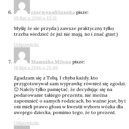
czerwonafilizanka
pisze:
19 lipca 2016 o 15:31
Myślę że sie przyda:) zawsze praktyczny tylko
trzeba wiedzieć że już nie mają, no i znać gust:)
Odpowiedz
Mamuśka Milena
pisze:
16 lipca 2016 o 21:49
Zgadzam się z Tobą. I chyba każdy, kto
przygotowywał sam wyprawkę również się zgodzi.
🙂 Należy tylko pamiętać, że decydując się na
podarowanie takiego prezentu, nie można
zapomnieć o samych rodzicach, bo ważne jest, by i
oni mieli prawo głosu w kwestii wyboru wózka dla
swojego dziecka, pomimo tego, że to prezent.
Odpowiedz