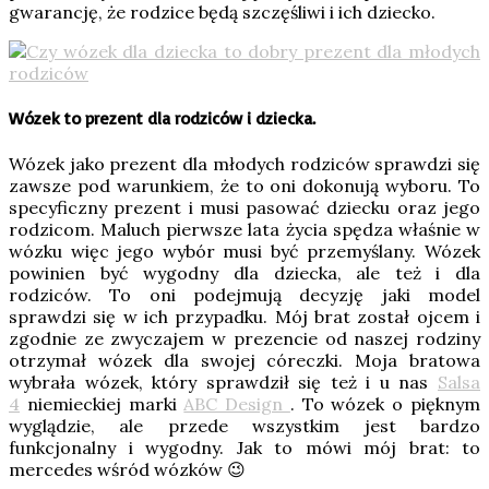
gwarancję, że rodzice będą szczęśliwi i ich dziecko.
Wózek to prezent dla rodziców i dziecka.
Wózek jako prezent dla młodych rodziców sprawdzi się
zawsze pod warunkiem, że to oni dokonują wyboru. To
specyficzny prezent i musi pasować dziecku oraz jego
rodzicom. Maluch pierwsze lata życia spędza właśnie w
wózku więc jego wybór musi być przemyślany. Wózek
powinien być wygodny dla dziecka, ale też i dla
rodziców. To oni podejmują decyzję jaki model
sprawdzi się w ich przypadku. Mój brat został ojcem i
zgodnie ze zwyczajem w prezencie od naszej rodziny
otrzymał wózek dla swojej córeczki. Moja bratowa
wybrała wózek, który sprawdził się też i u nas
Salsa
4
niemieckiej marki
ABC Design
. To wózek o pięknym
wyglądzie, ale przede wszystkim jest bardzo
funkcjonalny i wygodny. Jak to mówi mój brat: to
mercedes wśród wózków 😉