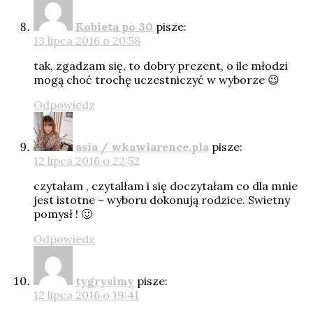
Kobieta po 30
pisze:
13 lipca 2016 o 20:58
tak, zgadzam się, to dobry prezent, o ile młodzi
mogą choć trochę uczestniczyć w wyborze 😉
Odpowiedz
asia / wkawiarence.pla
pisze:
12 lipca 2016 o 22:52
czytałam , czytalłam i się doczytałam co dla mnie
jest istotne – wyboru dokonują rodzice. Swietny
pomysł ! 🙂
Odpowiedz
tygrysimy
pisze:
12 lipca 2016 o 19:41