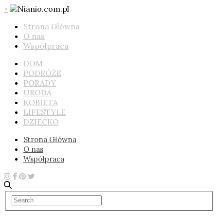
×
Strona Główna
O nas
Współpraca
DOM
PODRÓŻE
PORADY
URODA
KOBIETA
LIFESTYLE
DZIECKO
Strona Główna
O nas
Współpraca