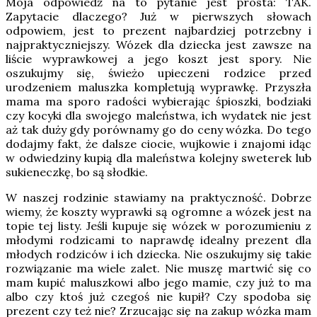
Moja odpowiedź na to pytanie jest prosta: TAK.
Zapytacie dlaczego? Już w pierwszych słowach
odpowiem, jest to prezent najbardziej potrzebny i
najpraktyczniejszy. Wózek dla dziecka jest zawsze na
liście wyprawkowej a jego koszt jest spory. Nie
oszukujmy się, świeżo upieczeni rodzice przed
urodzeniem maluszka kompletują wyprawkę. Przyszła
mama ma sporo radości wybierając śpioszki, bodziaki
czy kocyki dla swojego maleństwa, ich wydatek nie jest
aż tak duży gdy porównamy go do ceny wózka. Do tego
dodajmy fakt, że dalsze ciocie, wujkowie i znajomi idąc
w odwiedziny kupią dla maleństwa kolejny sweterek lub
sukieneczkę, bo są słodkie.
W naszej rodzinie stawiamy na praktyczność. Dobrze
wiemy, że koszty wyprawki są ogromne a wózek jest na
topie tej listy. Jeśli kupuje się wózek w porozumieniu z
młodymi rodzicami to naprawdę idealny prezent dla
młodych rodziców i ich dziecka. Nie oszukujmy się takie
rozwiązanie ma wiele zalet. Nie muszę martwić się co
mam kupić maluszkowi albo jego mamie, czy już to ma
albo czy ktoś już czegoś nie kupił? Czy spodoba się
prezent czy też nie? Zrzucając się na zakup wózka mam