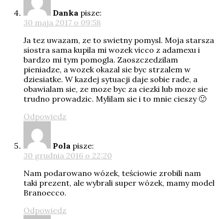
Danka
pisze:
30 maja 2017 o 09:58
Ja tez uwazam, ze to swietny pomysl. Moja starsza
siostra sama kupila mi wozek vicco z adamexu i
bardzo mi tym pomogla. Zaoszczedzilam
pieniadze, a wozek okazal sie byc strzalem w
dziesiatke. W kazdej sytuacji daje sobie rade, a
obawialam sie, ze moze byc za ciezki lub moze sie
trudno prowadzic. Mylilam sie i to mnie cieszy 🙂
Odpowiedz
Pola
pisze:
30 grudnia 2016 o 22:20
Nam podarowano wózek, teściowie zrobili nam
taki prezent, ale wybrali super wózek, mamy model
Branoecco.
Odpowiedz