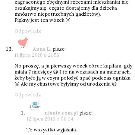
zagraconego zbędnymi rzeczami mieszkania( nie
oszukujmy się, często dostajemy dla dziecka
mnóstwo niepotrzebnych gadżetów).
Piękny jest ten wózek 🙂
Odpowiedz
Anna L.
pisze:
11 lipca 2016 o 21:53
No proszę, a ja pierwszy wózek córce kupiłam, gdy
miała 7 miesięcy 😉 I to na wczasach na mazurach,
żeby było ją w czym położyć spać podczas ogniska
😀 Ale my chustowe byłyśmy od urodzenia 😉
Odpowiedz
nianio.com.pl
pisze:
12 lipca 2016 o 08:04
To wszystko wyjaśnia