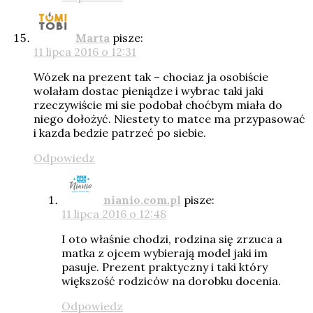
Marta
pisze:
11 lipca 2016 o 12:31
Wózek na prezent tak – chociaz ja osobiście
wolałam dostac pieniądze i wybrac taki jaki
rzeczywiście mi sie podobał choćbym miała do
niego dołożyć. Niestety to matce ma przypasować
i kazda bedzie patrzeć po siebie.
Odpowiedz
nianio.com.pl
pisze:
11 lipca 2016 o 12:48
I oto właśnie chodzi, rodzina się zrzuca a
matka z ojcem wybierają model jaki im
pasuje. Prezent praktyczny i taki który
większość rodziców na dorobku docenia.
Odpowiedz