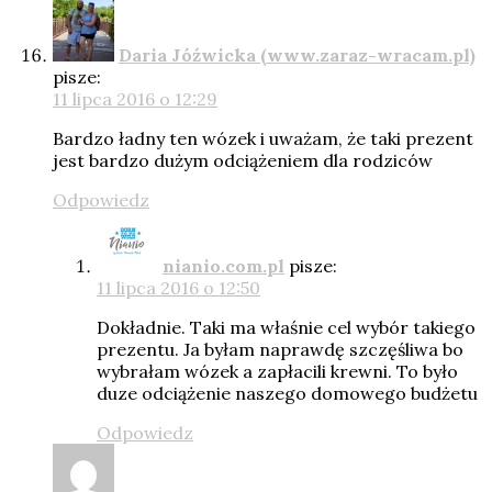
Daria Jóźwicka (www.zaraz-wracam.pl)
pisze:
11 lipca 2016 o 12:29
Bardzo ładny ten wózek i uważam, że taki prezent
jest bardzo dużym odciążeniem dla rodziców
Odpowiedz
nianio.com.pl
pisze:
11 lipca 2016 o 12:50
Dokładnie. Taki ma właśnie cel wybór takiego
prezentu. Ja byłam naprawdę szczęśliwa bo
wybrałam wózek a zapłacili krewni. To było
duze odciążenie naszego domowego budżetu
Odpowiedz