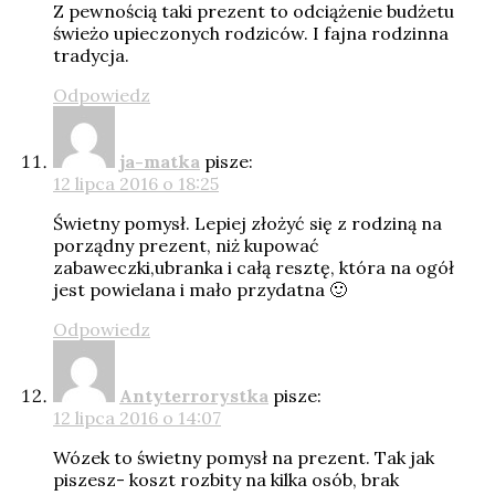
Z pewnością taki prezent to odciążenie budżetu
świeżo upieczonych rodziców. I fajna rodzinna
tradycja.
Odpowiedz
ja-matka
pisze:
12 lipca 2016 o 18:25
Świetny pomysł. Lepiej złożyć się z rodziną na
porządny prezent, niż kupować
zabaweczki,ubranka i całą resztę, która na ogół
jest powielana i mało przydatna 🙂
Odpowiedz
Antyterrorystka
pisze:
12 lipca 2016 o 14:07
Wózek to świetny pomysł na prezent. Tak jak
piszesz- koszt rozbity na kilka osób, brak