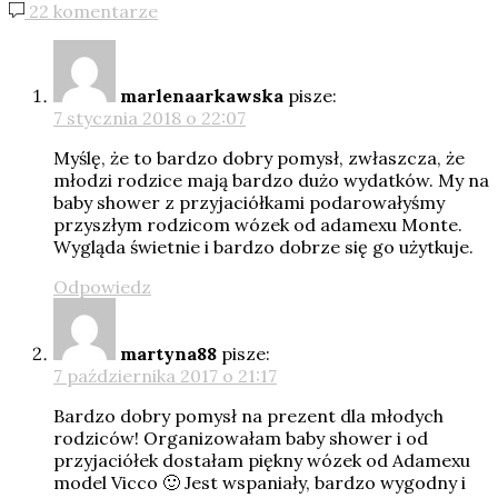
22 komentarze
marlenaarkawska
pisze:
7 stycznia 2018 o 22:07
Myślę, że to bardzo dobry pomysł, zwłaszcza, że
młodzi rodzice mają bardzo dużo wydatków. My na
baby shower z przyjaciółkami podarowałyśmy
przyszłym rodzicom wózek od adamexu Monte.
Wygląda świetnie i bardzo dobrze się go użytkuje.
Odpowiedz
martyna88
pisze:
7 października 2017 o 21:17
Bardzo dobry pomysł na prezent dla młodych
rodziców! Organizowałam baby shower i od
przyjaciółek dostałam piękny wózek od Adamexu
model Vicco 🙂 Jest wspaniały, bardzo wygodny i