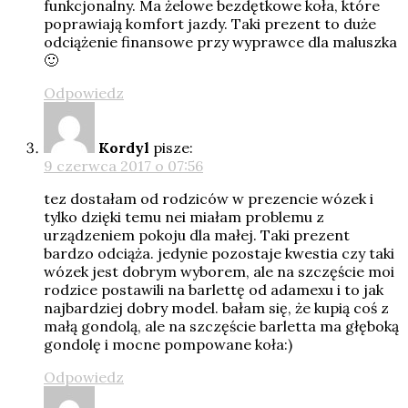
funkcjonalny. Ma żelowe bezdętkowe koła, które
poprawiają komfort jazdy. Taki prezent to duże
odciążenie finansowe przy wyprawce dla maluszka
🙂
Odpowiedz
Kordyl
pisze:
9 czerwca 2017 o 07:56
tez dostałam od rodziców w prezencie wózek i
tylko dzięki temu nei miałam problemu z
urządzeniem pokoju dla małej. Taki prezent
bardzo odciąża. jedynie pozostaje kwestia czy taki
wózek jest dobrym wyborem, ale na szczęście moi
rodzice postawili na barlettę od adamexu i to jak
najbardziej dobry model. bałam się, że kupią coś z
małą gondolą, ale na szczęście barletta ma głęboką
gondolę i mocne pompowane koła:)
Odpowiedz