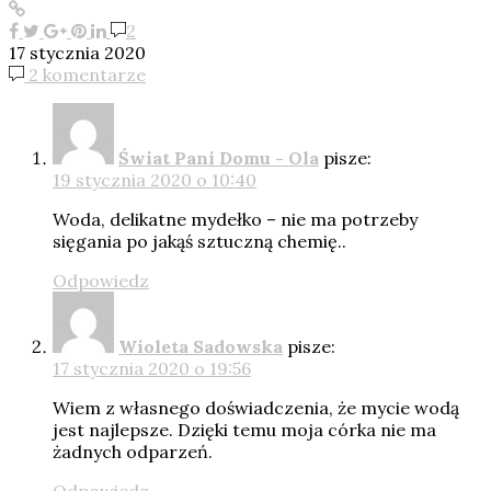
2
17 stycznia 2020
2 komentarze
Świat Pani Domu - Ola
pisze:
19 stycznia 2020 o 10:40
Woda, delikatne mydełko – nie ma potrzeby
sięgania po jakąś sztuczną chemię..
Odpowiedz
Wioleta Sadowska
pisze:
17 stycznia 2020 o 19:56
Wiem z własnego doświadczenia, że mycie wodą
jest najlepsze. Dzięki temu moja córka nie ma
żadnych odparzeń.