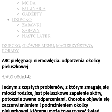
MODA
KULINARIA
GADŻETY
DZIECKO
ZABAWKI
ZABAWY
NASTOLATEK
DZIECKO
,
GŁÓWNE MENU
,
MACIERZYŃSTWO
,
PORADY
ABC pielęgnacji niemowlęcia: odparzenia okolicy
pieluszkowej
2
Jednym z częstych problemów, z którym zmagają się
młodzi rodzice, jest pieluszkowe zapalenie skóry,
potocznie zwane odparzeniami. Choroba objawia się
zaczerwienieniem i podrażnieniem okolicy
pieluszkowej, któremu może towarzyszyć świąd,