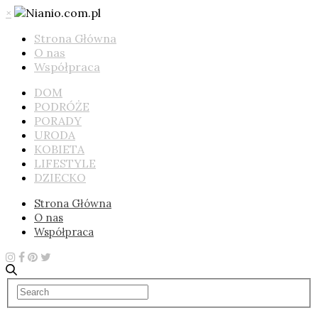
×
Strona Główna
O nas
Współpraca
DOM
PODRÓŻE
PORADY
URODA
KOBIETA
LIFESTYLE
DZIECKO
Strona Główna
O nas
Współpraca