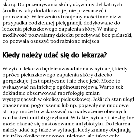
skórą. Do przemywania skóry używamy delikatnych
środków, aby dodatkowo jej nie przesuszyć i
podrażniać. W leczeniu stosujemy maści inne niż w
przypadku codziennej pielęgnacji, dedykowane do
leczenia pieluszkowego zapalenia skóry. W miarę
możliwość pozwalamy dziecku przebywać bez pieluszki,
co pozwala osuszyć podrażnione miejsca.
Kiedy należy udać się do lekarza?
Wizyta u lekarza będzie uzasadniona w sytuacji, kiedy
oprócz pieluszkowego zapalenia skóry dziecko
gorączkuje, jest apatyczne i nie chce jeść. Może to
wskazywać na infekcję ogólnoustrojową. Warto też
dokładnie obserwować morfologię zmian
występujących w okolicy pieluszkowej. Jeśli ich stan uległ
znacznemu pogorszeniu lub np. pojawiły się miodowe
strupy, może to wskazywać na nadważenie obecnych
ran bakteriami lub grzybami. W takiej sytuacji niezbędne
może okazać się zastosowanie antybiotyku. Do lekarza
należy udać się także w sytuacji, kiedy zmiany obejmują
nie tylko okolice moczowo-płciowe, ale także cały