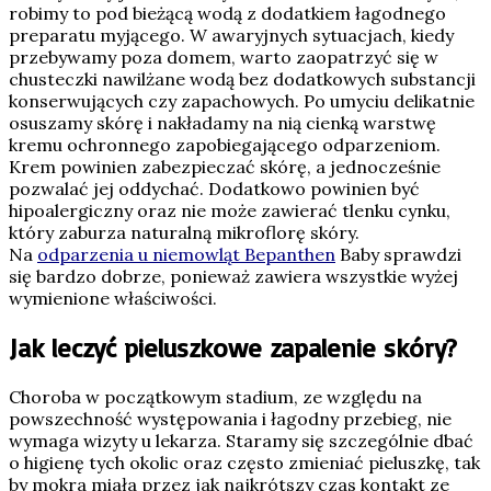
robimy to pod bieżącą wodą z dodatkiem łagodnego
preparatu myjącego. W awaryjnych sytuacjach, kiedy
przebywamy poza domem, warto zaopatrzyć się w
chusteczki nawilżane wodą bez dodatkowych substancji
konserwujących czy zapachowych. Po umyciu delikatnie
osuszamy skórę i nakładamy na nią cienką warstwę
kremu ochronnego zapobiegającego odparzeniom.
Krem powinien zabezpieczać skórę, a jednocześnie
pozwalać jej oddychać. Dodatkowo powinien być
hipoalergiczny oraz nie może zawierać tlenku cynku,
który zaburza naturalną mikroflorę skóry.
Na
odparzenia u niemowląt Bepanthen
Baby sprawdzi
się bardzo dobrze, ponieważ zawiera wszystkie wyżej
wymienione właściwości.
Jak leczyć pieluszkowe zapalenie skóry?
Choroba w początkowym stadium, ze względu na
powszechność występowania i łagodny przebieg, nie
wymaga wizyty u lekarza. Staramy się szczególnie dbać
o higienę tych okolic oraz często zmieniać pieluszkę, tak
by mokra miała przez jak najkrótszy czas kontakt ze