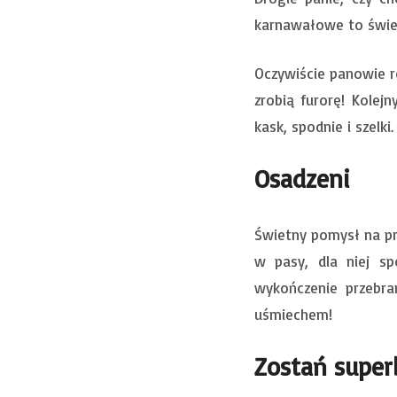
karnawałowe to świetn
Oczywiście panowie ró
zrobią furorę! Kolejn
kask, spodnie i szelki.
Osadzeni
Świetny pomysł na prz
w pasy, dla niej sp
wykończenie przebra
uśmiechem!
Zostań supe