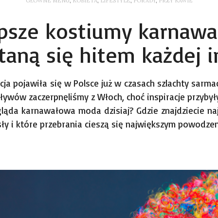
GŁÓWNE MENU
,
KOBIETA
,
LIFESTYLE
,
PORADY
,
PRZY KAWIE
epsze kostiumy karnawa
taną się hitem każdej 
a pojawiła się w Polsce już w czasach szlachty sarmacki
ływów zaczerpnęliśmy z Włoch, choć inspiracje przybyły 
ygląda karnawałowa moda dzisiaj? Gdzie znajdziecie naj
y i które przebrania cieszą się największym powodzeni