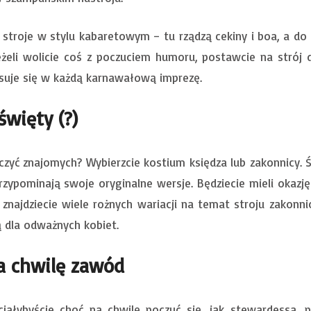
stroje w stylu kabaretowym – tu rządzą cekiny i boa, a do
Jeżeli wolicie coś z poczuciem humoru, postawcie na strój 
suje się w każdą karnawałową imprezę.
święty (?)
czyć znajomych? Wybierzcie kostium księdza lub zakonnicy
przypominają swoje oryginalne wersje. Będziecie mieli okazj
 znajdziecie wiele rożnych wariacji na temat stroju zakonn
 dla odważnych kobiet.
a chwilę zawód
ciałybyście choć na chwilę poczuć się, jak stewardessa, pi