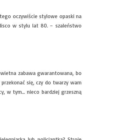
 tego oczywiście stylowe opaski na
disco w stylu lat 80. – szaleństwo
. Świetna zabawa gwarantowana, bo
ę przekonać się, czy do twarzy wam
icy, w tym… nieco bardziej grzeszną
elęgniarka lub policjantka? Stroje