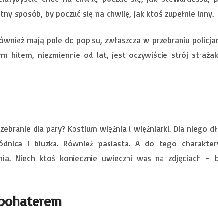
y sposób, by poczuć się na chwilę, jak ktoś zupełnie inny.
wnież mają pole do popisu, zwłaszcza w przebraniu policjan
ym hitem, niezmiennie od lat, jest oczywiście strój straża
ebranie dla pary? Kostium więźnia i więźniarki. Dla niego dł
ódnica i bluzka. Również pasiasta. A do tego charaktery
nia. Niech ktoś koniecznie uwieczni was na zdjęciach – 
rbohaterem