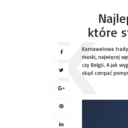
Najl
które s
Karnawałowa tradycj
maski, najwięcej wp
czy Belgii. A jak w
skąd czerpać pomysł