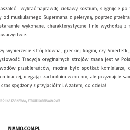
zaszaleć i wybrać naprawdę ciekawy kostium, sięgnijcie po
zy od muskularnego Supermana z peleryną, poprzez przebr
 starannie wykonane, charakterystyczne i nie wychodzą z 
owarzystwie.
y wybierzecie strój klowna, greckiej bogini, czy Smerfetki,
słowość. Tradycja oryginalnych strojów znana jest w Pols
odów przebierańców, można było spotkać kominiarza, dia
eco inaczej, ulegając zachodnim wzorcom, ale przyznajcie sam
 czas spędzony z przyjaciółmi. A zatem, do dzieła!
TRÓJ NA KARNAWAŁ
,
STROJE KARNAWAŁOWE
NIANIO.COM.PL