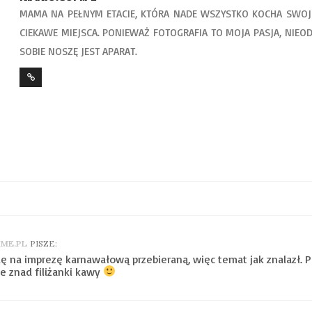
MAMA NA PEŁNYM ETACIE, KTÓRA NADE WSZYSTKO KOCHA SWOJE
CIEKAWE MIEJSCA. PONIEWAŻ FOTOGRAFIA TO MOJA PASJA, NIEO
SOBIE NOSZĘ JEST APARAT.
IME.PL
PISZE:
dę na imprezę karnawałową przebieraną, więc temat jak znalazł.
e znad filiżanki kawy