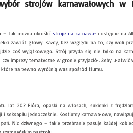
wybór strojów karnawałowych w Po
u – tak można określić
stroje na karnawał
dostępne na Al
lekki zawrót głowy. Każdy, bez względu na to, czy woli prz
ajdzie coś wyjątkowego. Strój przyda się nie tylko na ka
 czy imprezy tematyczne w gronie przyjaciół. Żeby ułatwić 
, które na pewno wyróżnią was spośród tłumu.
tu lat 20.? Pióra, opaski na włosach, sukienki z frędzla
ji i seksapilu jednocześnie! Kostiumy karnawałowe, nawiązu
 pań. Nic dziwnego – takie przebranie pasuje każdej kobiec
 szampańskim nastroju.