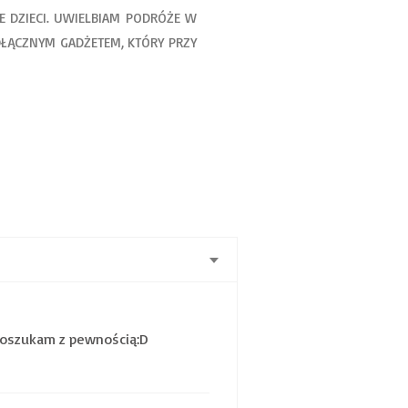
 DZIECI. UWIELBIAM PODRÓŻE W
DŁĄCZNYM GADŻETEM, KTÓRY PRZY
 Poszukam z pewnością:D