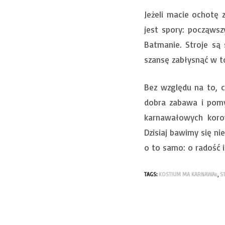
Jeżeli macie ochotę 
jest spory: począws
Batmanie. Stroje są
szansę zabłysnąć w t
Bez względu na to, cz
dobra zabawa i pomy
karnawałowych korow
Dzisiaj bawimy się ni
o to samo: o radość i
TAGS:
KOSTIUM MA KARNAWAŁ
,
S