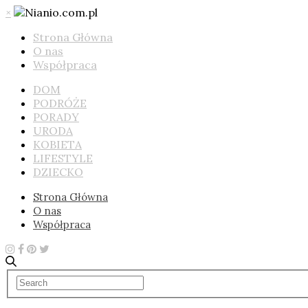
×
Strona Główna
O nas
Współpraca
DOM
PODRÓŻE
PORADY
URODA
KOBIETA
LIFESTYLE
DZIECKO
Strona Główna
O nas
Współpraca