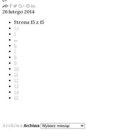
26 lutego 2014
Strona 15 z 15
<<
1
...
6
7
8
9
10
11
12
13
14
15
Archiwa
Archiwa