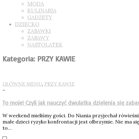
MODA
KULINARIA
GADŻETY
DZIECKO
ZABAWKI
ZABAWY
NASTOLATEK
Kategoria: PRZY KAWIE
GŁÓWNE MENU
,
PRZY KAWIE
-
To moje! Czyli jak nauczyć dwulatka dzielenia się zab
W weekend mieliśmy gości. Do Niania przyjechał rówieśnik M
małe dzieci ryzyko konfrontacji jest olbrzymie. Nie ma si
to…