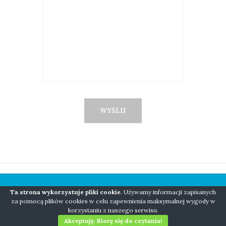
Ta strona wykorzystuje pliki cookie
. Używamy informacji zapisanych
COPYRIGHT © 2018 NIANIO BORN TO BE WILD
za pomocą plików cookies w celu zapewnienia maksymalnej wygody w
korzystaniu z naszego serwisu.
WEBMASTER: ARTFORCEONE.PL
Akceptuję. Biorę się do czytania!