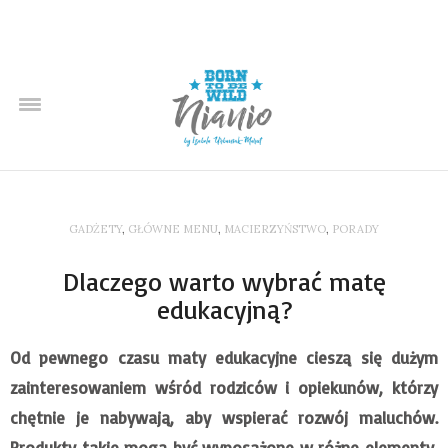
GADŻETY
,
GŁÓWNE MENU
,
MACIERZYŃSTWO
,
PORADY
Dlaczego warto wybrać matę
edukacyjną?
Od pewnego czasu maty edukacyjne cieszą się dużym
zainteresowaniem wśród rodziców i opiekunów, którzy
chętnie je nabywają, aby wspierać rozwój maluchów.
Produkty takie mogą być wyposażone w różne elementy,