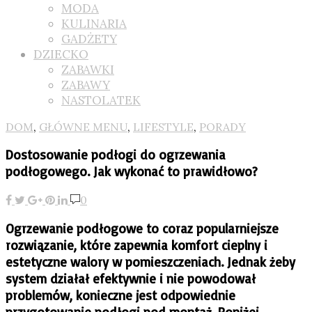
MODA
KULINARIA
GADŻETY
DZIECKO
ZABAWKI
ZABAWY
NASTOLATEK
DOM
,
GŁÓWNE MENU
,
LIFESTYLE
,
PORADY
Dostosowanie podłogi do ogrzewania
podłogowego. Jak wykonać to prawidłowo?
0
Ogrzewanie podłogowe to coraz popularniejsze
rozwiązanie, które zapewnia komfort cieplny i
estetyczne walory w pomieszczeniach. Jednak żeby
system działał efektywnie i nie powodował
problemów, konieczne jest odpowiednie
przygotowanie podłogi pod montaż. Poniżej