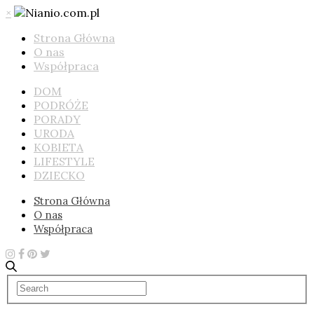
×
Strona Główna
O nas
Współpraca
DOM
PODRÓŻE
PORADY
URODA
KOBIETA
LIFESTYLE
DZIECKO
Strona Główna
O nas
Współpraca