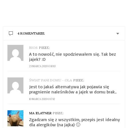
4 KOMENTARZE
BIOS
PISZE:
A to nowość, nie spodziewałem się. Tak bez
jajek? :O
23 MARCA 2020 O 10:13
ŚWIAT PANI DOMU - OLA
PISZE:
Jest to jakaś alternatywa jak pojawia się
pragnienie naleśników a jajek w domu brak..
10 MARCA 2020 O 17:12
MA ZLATNER
PISZE:
Zgadzam się z wszystkim, przepis jest idealny
dla alergików (na jajka) 🙂