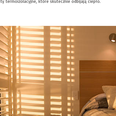
ety termoizolacyjne, które skutecznie odbijają ciepło.