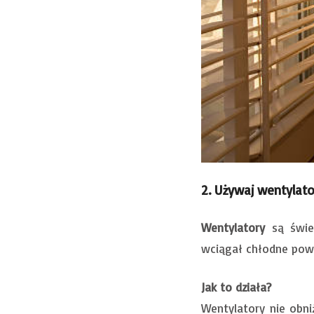
2. Używaj wentylat
Wentylatory
są świet
wciągał chłodne powi
Jak to działa?
Wentylatory nie obni