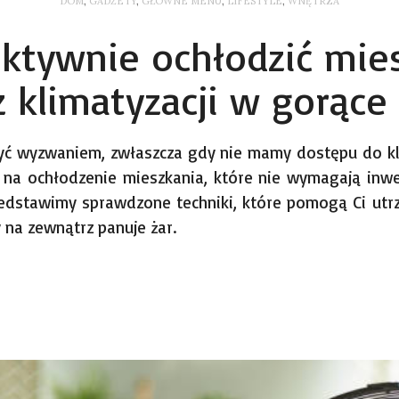
DOM
,
GADŻETY
,
GŁÓWNE MENU
,
LIFESTYLE
,
WNĘTRZA
ektywnie ochłodzić mie
 klimatyzacji w gorące
ć wyzwaniem, zwłaszcza gdy nie mamy dostępu do klima
na ochłodzenie mieszkania, które nie wymagają inwe
zedstawimy sprawdzone techniki, które pomogą Ci ut
na zewnątrz panuje żar.