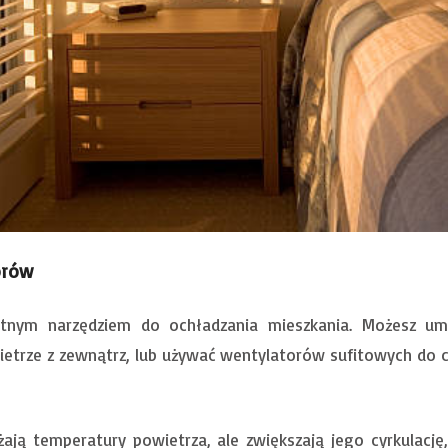
orów
nym narzędziem do ochładzania mieszkania. Możesz umie
etrze z zewnątrz, lub używać wentylatorów sufitowych do cy
żają temperatury powietrza, ale zwiększają jego cyrkulacj