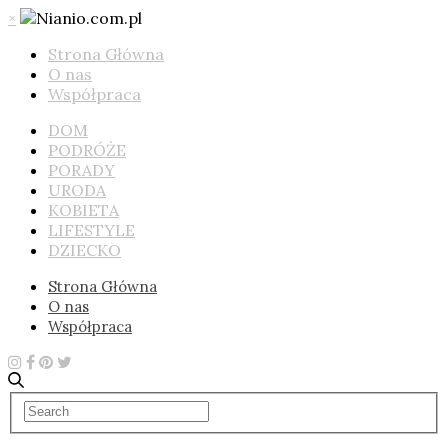
×
Strona Główna
O nas
Współpraca
DOM
PODRÓŻE
PORADY
URODA
KOBIETA
LIFESTYLE
DZIECKO
Strona Główna
O nas
Współpraca