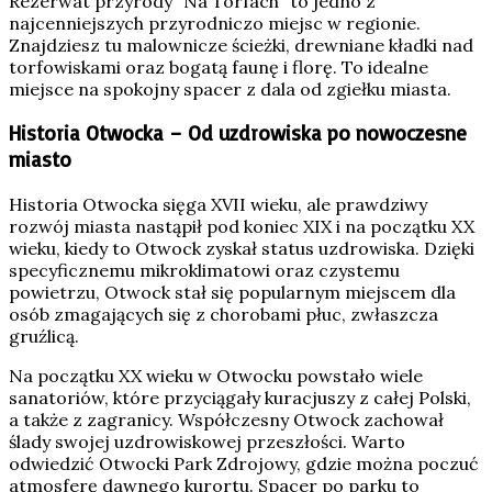
Rezerwat przyrody “Na Torfach” to jedno z
najcenniejszych przyrodniczo miejsc w regionie.
Znajdziesz tu malownicze ścieżki, drewniane kładki nad
torfowiskami oraz bogatą faunę i florę. To idealne
miejsce na spokojny spacer z dala od zgiełku miasta.
Historia Otwocka – Od uzdrowiska po nowoczesne
miasto
Historia Otwocka sięga XVII wieku, ale prawdziwy
rozwój miasta nastąpił pod koniec XIX i na początku XX
wieku, kiedy to Otwock zyskał status uzdrowiska. Dzięki
specyficznemu mikroklimatowi oraz czystemu
powietrzu, Otwock stał się popularnym miejscem dla
osób zmagających się z chorobami płuc, zwłaszcza
gruźlicą.
Na początku XX wieku w Otwocku powstało wiele
sanatoriów, które przyciągały kuracjuszy z całej Polski,
a także z zagranicy. Współczesny Otwock zachował
ślady swojej uzdrowiskowej przeszłości. Warto
odwiedzić Otwocki Park Zdrojowy, gdzie można poczuć
atmosferę dawnego kurortu. Spacer po parku to