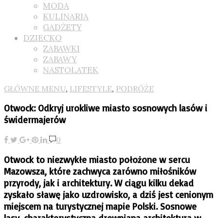
MODA
KULINARIA
GADŻETY
DZIECKO
ZABAWKI
ZABAWY
NASTOLATEK
GŁÓWNE MENU
,
LIFESTYLE
,
PODRÓŻE
Otwock: Odkryj urokliwe miasto sosnowych lasów i
świdermajerów
0
Otwock to niezwykłe miasto położone w sercu
Mazowsza, które zachwyca zarówno miłośników
przyrody, jak i architektury. W ciągu kilku dekad
zyskało sławę jako uzdrowisko, a dziś jest cenionym
miejscem na turystycznej mapie Polski. Sosnowe
lasy, charakterystyczna drewniana architektura w