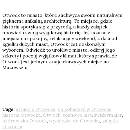
Otwock to miasto, które zachwyca swoim naturalnym
pięknem i unikalną architekturą. To miejsce, gdzie
historia spotyka się z przyrodą, a każdy zakątek
opowiada swoją wyjątkową historię. Jeśli szukasz
miejsca na spokojny, relaksujący weekend, z dala od
zgiełku dużych miast, Otwock jest doskonałym
wyborem. Odwiedź to urokliwe miasto, odkryj jego
sekrety i poczuj wyjątkowy klimat, który sprawia, że
Otwock jest jednym z najciekawszych miejsc na
Mazowszu.
Tags:
atrakcje Otwocka
,
co zobaczyć w Otwocku
,
historia Otwocka
,
Otwock
,
sosnowe lasy
,
świdermajer
,
uzdrowisko Otwock
,
wycieczka do Otwocka
,
zabytki
Otwocka