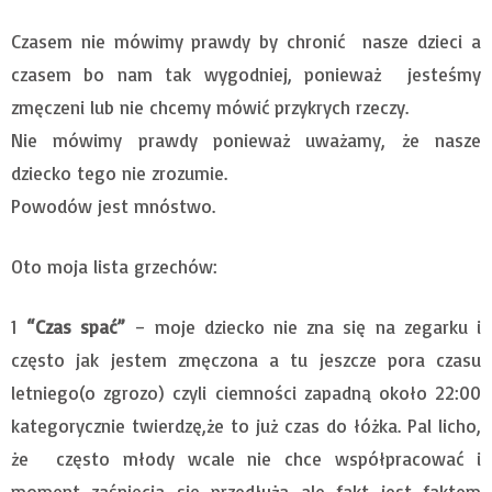
Czasem nie mówimy prawdy by chronić nasze dzieci a
czasem bo nam tak wygodniej, ponieważ jesteśmy
zmęczeni lub nie chcemy mówić przykrych rzeczy.
Nie mówimy prawdy ponieważ uważamy, że nasze
dziecko tego nie zrozumie.
Powodów jest mnóstwo.
Oto moja lista grzechów:
1
“Czas spać”
– moje dziecko nie zna się na zegarku i
często jak jestem zmęczona a tu jeszcze pora czasu
letniego(o zgrozo) czyli ciemności zapadną około 22:00
kategorycznie twierdzę,że to już czas do łóżka. Pal licho,
że często młody wcale nie chce współpracować i
moment zaśnięcia się przedłuża ale fakt jest faktem