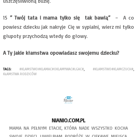
uszczęśliwioną buzię.
15
” Twój tata i mama tylko się tak bawią”
– A co
powiesz dziecku jak nakryje
Cię w sypialni, wierz mi tylko
głupoty przychodzą wtedy do głowy.
A Ty jakie kłamstwa opowiadasz swojemu dziecku?
TAGS:
#KLAMSTWO#KLAMAC#OKLAMYWAC#LGAC#
,
#KLAMSTWO#KLAMCZUCH#
,
KŁAMSTWA RODZICÓW
NIANIO.COM.PL
MAMA NA PEŁNYM ETACIE, KTÓRA NADE WSZYSTKO KOCHA
SWOJE DZIECI. UWIELBIAM PODRÓŻE W CIEKAWE MIEJSCA.