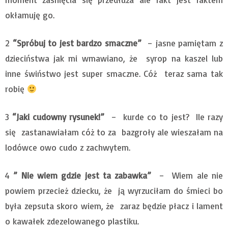
okłamuję go.
2
“Spróbuj to jest bardzo smaczne”
– jasne pamiętam z
dzieciństwa jak mi wmawiano, że syrop na kaszel lub
inne świństwo jest super smaczne. Cóż teraz sama tak
robię
3
“Jaki cudowny rysunek!”
– kurde co to jest? Ile razy
się zastanawiałam cóż to za bazgroły ale wieszałam na
lodówce owo cudo z zachwytem.
4
” Nie wiem gdzie jest ta zabawka”
– Wiem ale nie
powiem przecież dziecku, że ją wyrzuciłam do śmieci bo
była zepsuta skoro wiem, że zaraz będzie płacz i lament
o kawałek zdezelowanego plastiku.