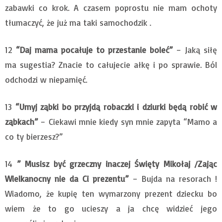
zabawki co krok. A czasem poprostu nie mam ochoty
tłumaczyć, że już ma taki samochodzik .
12
“Daj mama pocałuje to przestanie boleć”
– Jaką siłę
ma sugestia? Znacie to całujecie ałkę i po sprawie. Ból
odchodzi w niepamięć.
13
“Umyj ząbki bo przyjdą robaczki i dziurki będą robić w
ząbkach”
– Ciekawi mnie kiedy syn mnie zapyta “Mamo a
co ty bierzesz?”
14
” Musisz być grzeczny inaczej Święty Mikołaj /Zając
Wielkanocny nie da Ci prezentu”
– Bujda na resorach !
Wiadomo, że kupię ten wymarzony prezent dziecku bo
wiem że to go ucieszy a ja chcę widzieć jego