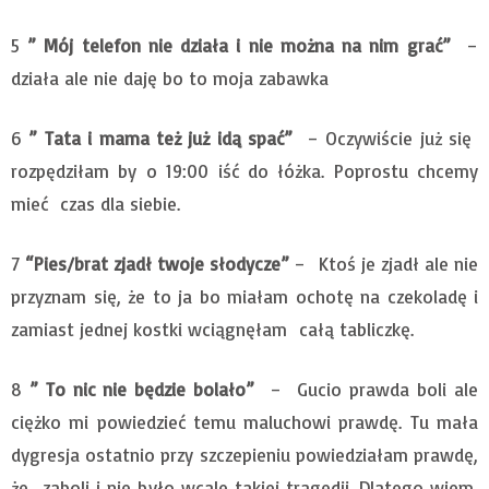
5
” Mój telefon nie działa i nie można na nim grać”
–
działa ale nie daję bo to moja zabawka
6
” Tata i mama też już idą spać”
– Oczywiście już się
rozpędziłam by o 19:00 iść do łóżka. Poprostu chcemy
mieć czas dla siebie.
7
“Pies/brat zjadł twoje słodycze”
– Ktoś je zjadł ale nie
przyznam się, że to ja bo miałam ochotę na czekoladę i
zamiast jednej kostki wciągnęłam całą tabliczkę.
8
” To nic nie będzie bolało”
– Gucio prawda boli ale
ciężko mi powiedzieć temu maluchowi prawdę. Tu mała
dygresja ostatnio przy szczepieniu powiedziałam prawdę,
że zaboli i nie było wcale takiej tragedii. Dlatego wiem,