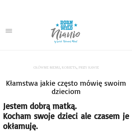
GŁÓWNE MENU
,
KOBIETA
,
PRZY KAWIE
Kłamstwa jakie często mówię swoim
dzieciom
Jestem dobrą matką.
Kocham swoje dzieci ale czasem je
okłamuję.