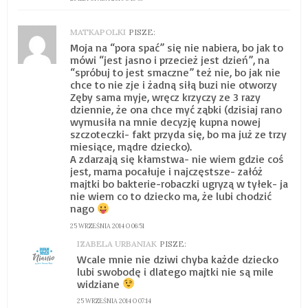
MATKAPOLKI
PISZE:
Moja na “pora spać” się nie nabiera, bo jak to
mówi “jest jasno i przecież jest dzień”, na
“spróbuj to jest smaczne” też nie, bo jak nie
chce to nie zje i żadną siłą buzi nie otworzy
Zęby sama myje, wręcz krzyczy ze 3 razy
dziennie, że ona chce myć ząbki (dzisiaj rano
wymusiła na mnie decyzję kupna nowej
szczoteczki- fakt przyda się, bo ma już ze trzy
miesiące, mądre dziecko).
A zdarzają się kłamstwa- nie wiem gdzie coś
jest, mama pocałuje i najczęstsze- załóż
majtki bo bakterie-robaczki ugryzą w tyłek- ja
nie wiem co to dziecko ma, że lubi chodzić
nago
25 WRZEŚNIA 2014 O 06:51
IZABELA URBANIAK
PISZE:
Wcale mnie nie dziwi chyba każde dziecko
lubi swobodę i dlatego majtki nie są mile
widziane
25 WRZEŚNIA 2014 O 07:14