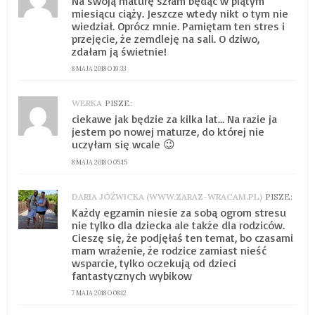
Na swoją maturę szłam będąc w piątym
miesiącu ciąży. Jeszcze wtedy nikt o tym nie
wiedział. Oprócz mnie. Pamiętam ten stres i
przejęcie, że zemdleję na sali. O dziwo,
zdałam ją świetnie!
8 MAJA 2018 O 19:33
WERKA
PISZE:
ciekawe jak będzie za kilka lat… Na razie ja
jestem po nowej maturze, do której nie
uczyłam się wcale 😉
8 MAJA 2018 O 05:15
DARIA JÓŹWICKA (WWW.ZARAZ-WRACAM.PL)
PISZE:
Każdy egzamin niesie za sobą ogrom stresu
nie tylko dla dziecka ale także dla rodziców.
Cieszę się, że podjęłaś ten temat, bo czasami
mam wrażenie, że rodzice zamiast nieść
wsparcie, tylko oczekują od dzieci
fantastycznych wybikow
7 MAJA 2018 O 08:12