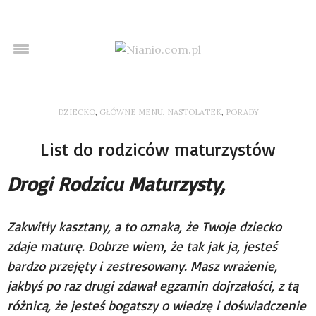
DZIECKO
,
GŁÓWNE MENU
,
NASTOLATEK
,
PORADY
List do rodziców maturzystów
Drogi Rodzicu Maturzysty,
Zakwitły kasztany, a to oznaka, że Twoje dziecko
zdaje maturę. Dobrze wiem, że tak jak ja, jesteś
bardzo przejęty i zestresowany. Masz wrażenie,
jakbyś po raz drugi zdawał egzamin dojrzałości, z tą
różnicą, że jesteś bogatszy o wiedzę i doświadczenie