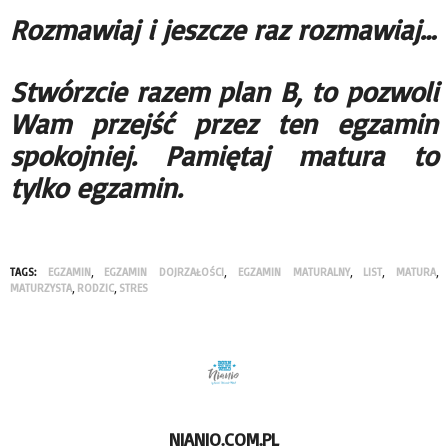
Rozmawiaj i jeszcze raz rozmawiaj…
Stwórzcie razem plan B, to pozwoli
Wam przejść przez ten egzamin
spokojniej. Pamiętaj matura to
tylko egzamin.
TAGS:
EGZAMIN
,
EGZAMIN DOJRZAŁOŚCI
,
EGZAMIN MATURALNY
,
LIST
,
MATURA
,
MATURZYSTA
,
RODZIC
,
STRES
NIANIO.COM.PL