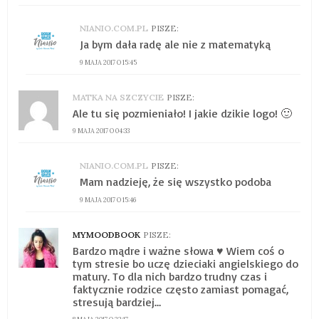
NIANIO.COM.PL
PISZE:
Ja bym dała radę ale nie z matematyką
9 MAJA 2017 O 15:45
MATKA NA SZCZYCIE
PISZE:
Ale tu się pozmieniało! I jakie dzikie logo! 🙂
9 MAJA 2017 O 04:33
NIANIO.COM.PL
PISZE:
Mam nadzieję, że się wszystko podoba
9 MAJA 2017 O 15:46
MYMOODBOOK
PISZE:
Bardzo mądre i ważne słowa ♥️ Wiem coś o
tym stresie bo uczę dzieciaki angielskiego do
matury. To dla nich bardzo trudny czas i
faktycznie rodzice często zamiast pomagać,
stresują bardziej…