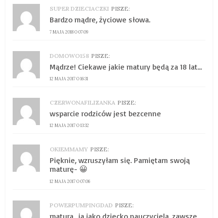
SUPER DZIECIACZKI
PISZE:
Bardzo mądre, życiowe słowa.
7 MAJA 2018 O 07:09
DOMOWO158
PISZE:
Mądrze! Ciekawe jakie matury będą za 18 lat…
12 MAJA 2017 O 16:31
CZERWONAFILIZANKA
PISZE:
wsparcie rodziców jest bezcenne
12 MAJA 2017 O 13:32
OKIEMMAMY
PISZE:
Pięknie, wzruszyłam się. Pamiętam swoją
maturę- 😀
12 MAJA 2017 O 07:06
POWERPUMPINGDAD
PISZE:
matura.. ja jako dziecko nauczyciela, zawsze