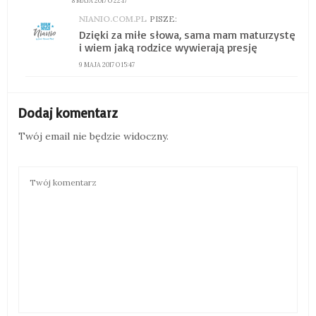
8 MAJA 2017 O 22:17
NIANIO.COM.PL
PISZE:
Dzięki za miłe słowa, sama mam maturzystę
i wiem jaką rodzice wywierają presję
9 MAJA 2017 O 15:47
Dodaj komentarz
Twój email nie będzie widoczny.