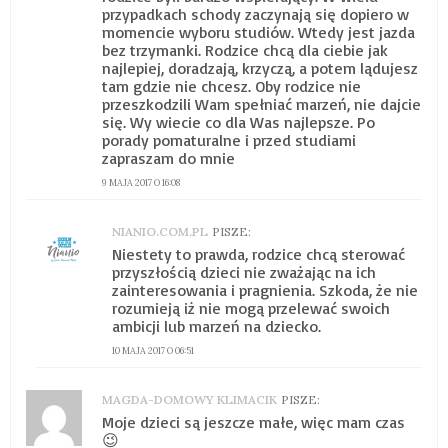
przypadkach schody zaczynają się dopiero w
momencie wyboru studiów. Wtedy jest jazda
bez trzymanki. Rodzice chcą dla ciebie jak
najlepiej, doradzają, krzyczą, a potem lądujesz
tam gdzie nie chcesz. Oby rodzice nie
przeszkodzili Wam spełniać marzeń, nie dajcie
się. Wy wiecie co dla Was najlepsze. Po
porady pomaturalne i przed studiami
zapraszam do mnie
9 MAJA 2017 O 16:08
NIANIO.COM.PL
PISZE:
Niestety to prawda, rodzice chcą sterować
przyszłością dzieci nie zważając na ich
zainteresowania i pragnienia. Szkoda, że nie
rozumieją iż nie mogą przelewać swoich
ambicji lub marzeń na dziecko.
10 MAJA 2017 O 06:51
MAGDA-DOMOWY KLIMACIK
PISZE:
Moje dzieci są jeszcze małe, więc mam czas
😉