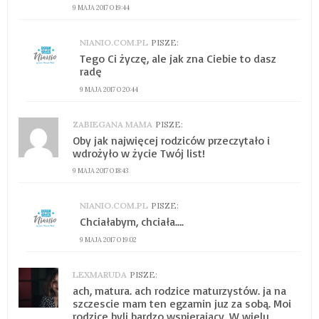
9 MAJA 2017 O 19:44
NIANIO.COM.PL
PISZE:
Tego Ci życzę, ale jak zna Ciebie to dasz
radę
9 MAJA 2017 O 20:44
ZABIEGANA MAMA
PISZE:
Oby jak najwięcej rodziców przeczytało i
wdrożyło w życie Twój list!
9 MAJA 2017 O 18:43
NIANIO.COM.PL
PISZE:
Chciałabym, chciała….
9 MAJA 2017 O 19:02
LEXMARUDA
PISZE:
ach, matura. ach rodzice maturzystów. ja na
szczescie mam ten egzamin juz za sobą. Moi
rodzice byli bardzo wspierający. W wielu