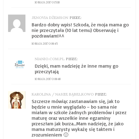
10 MAJA 2017 O 15:18
JENOVIA DŻEMSON
PISZE:
Bardzo dobry wpis! Szkoda, że moja mama go
nie przeczytała (10 lat temu) Obserwuję i
pozdrawiam!^^
10 MAJA 2017 O 06:45
NIANIO.COM.PL
PISZE:
Dzięki, mam nadzieję że inne mamy go
przeczytają
10 MAJA 2017 O 06:48
KAROLINA / NASZE BĄBELKOWO
PISZE:
Szczerze mówiąc zastanawiam się, jak to
będzie u mnie wyglądało – bo sama nie
miałam w szkole żadnych problemów i przez
maturę oraz wszelkie inne egzaminy
przeszłam jak burza…Mam nadzieję, że jako
mama maturzysty wykażę się taktem i
zrozumieniem 🙂