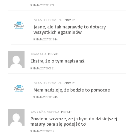
9 MAJA 2017 O 15:13
NIANIO.COM.PL
PISZE:
Jasne, ale tak naprawdę to dotyczy
wszystkich egzaminów
9 MAJA 2017 O 15:44
MAMALA
PISZE:
Ekstra, że o tym napisałaś!
9 MAJA 2017 O 09:21
NIANIO.COM.PL
PISZE:
Mam nadzieję, że bedzie to pomocne
9 MAJA 2017 O 15:45
ZWYKŁA MATKA
PISZE:
Powiem szczerze, że ja bym do dzisiejszej
matury bała się podejść 🙁
9 MAJA 2017 O 06:16