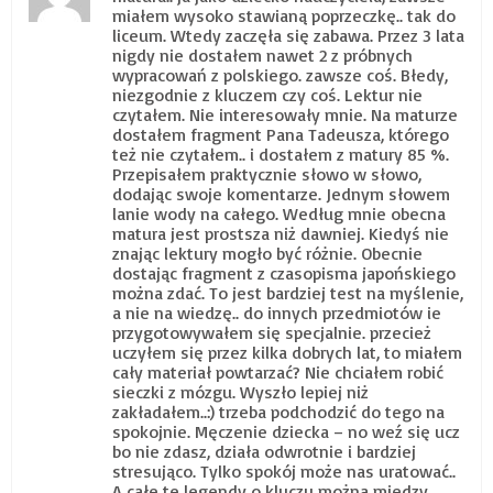
miałem wysoko stawianą poprzeczkę.. tak do
liceum. Wtedy zaczęła się zabawa. Przez 3 lata
nigdy nie dostałem nawet 2 z próbnych
wypracowań z polskiego. zawsze coś. Błedy,
niezgodnie z kluczem czy coś. Lektur nie
czytałem. Nie interesowały mnie. Na maturze
dostałem fragment Pana Tadeusza, którego
też nie czytałem.. i dostałem z matury 85 %.
Przepisałem praktycznie słowo w słowo,
dodając swoje komentarze. Jednym słowem
lanie wody na całego. Według mnie obecna
matura jest prostsza niż dawniej. Kiedyś nie
znając lektury mogło być różnie. Obecnie
dostając fragment z czasopisma japońskiego
można zdać. To jest bardziej test na myślenie,
a nie na wiedzę.. do innych przedmiotów ie
przygotowywałem się specjalnie. przecież
uczyłem się przez kilka dobrych lat, to miałem
cały materiał powtarzać? Nie chciałem robić
sieczki z mózgu. Wyszło lepiej niż
zakładałem..:) trzeba podchodzić do tego na
spokojnie. Męczenie dziecka – no weź się ucz
bo nie zdasz, działa odwrotnie i bardziej
stresująco. Tylko spokój może nas uratować..
A całe te legendy o kluczu można między