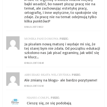
bajki wsadzić, bo nawet pisząc pracę nie na
temat, ale zachowując estetykę pracy,
ortografię, i inne wytyczne, to spokojnie się
zdaje. Za pracę nie na temat odejmują tylko
kilka punktów:P
11 MAJA 2017 O 18:22
MONIKA PANI DOMOWA
PISZE:
Ja pisałam nową maturę i wydaje mi się, że
tej starej bym nie zdała. Od początku edukacji
szkolono nas jak pisać egzaminy, jak wbić się
w klucz…
10 MAJA 2017 O 16:49
ARBUZIAKI-BEATA WILCZYŃSKA
PISZE:
Ale zmiany na blogu- ale bardzo pozytywne!
10 MAJA 2017 O 12:10
NIANIO.COM.PL
PISZE:
Cieszę się, ze się podobają