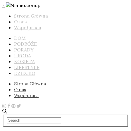
×
Strona Główna
O nas
Współpraca
DOM
PODRÓŻE
PORADY
URODA
KOBIETA
LIFESTYLE
DZIECKO
Strona Główna
O nas
Współpraca