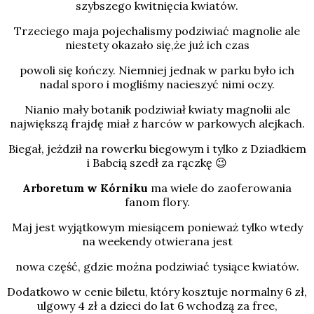
szybszego kwitnięcia kwiatów.
Trzeciego maja pojechalismy podziwiać magnolie ale
niestety okazało się,że już ich czas
powoli się kończy. Niemniej jednak w parku było ich
nadal sporo i mogliśmy nacieszyć nimi oczy.
Nianio mały botanik podziwiał kwiaty magnolii ale
największą frajdę miał z harców w parkowych alejkach.
Biegał, jeżdził na rowerku biegowym i tylko z Dziadkiem
i Babcią szedł za rączkę 😉
Arboretum w Kórniku
ma wiele do zaoferowania
fanom flory.
Maj jest wyjątkowym miesiącem ponieważ tylko wtedy
na weekendy otwierana jest
nowa część, gdzie można podziwiać tysiące kwiatów.
Dodatkowo w cenie biletu, który kosztuje normalny 6 zł,
ulgowy 4 zł a dzieci do lat 6 wchodzą za free,