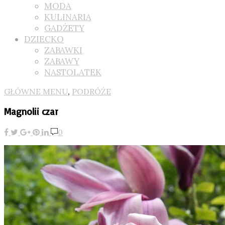
MODA
KULINARIA
GADŻETY
DZIECKO
ZABAWKI
ZABAWY
NASTOLATEK
GŁÓWNE MENU
,
PODRÓŻE
Magnolii czar
0