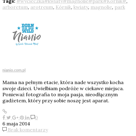
Tags:
#wycieczka#kwiaty#magnolie#park#Kórnik#
,
arboretum
,
arotreum
,
Kórnik
,
kwiaty
,
magnolie
,
park
nianio.com.pl
Mama na pełnym etacie, która nade wszystko kocha
swoje dzieci. Uwielbiam podróże w ciekawe miejsca.
Ponieważ fotografia to moja pasja, nieodłącznym
gadżetem, który przy sobie noszę jest aparat.
0
6 maja 2014
Brak komentarzy